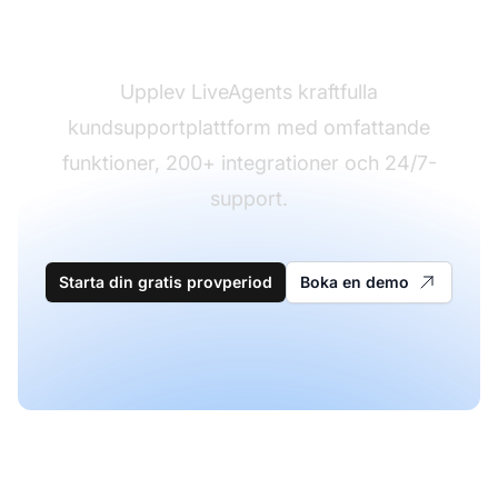
Redo att byta?
Upplev LiveAgents kraftfulla
kundsupportplattform med omfattande
funktioner, 200+ integrationer och 24/7-
support.
Starta din gratis provperiod
Boka en demo