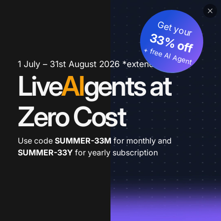
Get your
33% off
+ free AI Agent
1 July – 31st August 2026 *extended
Live
AI
gents at
Zero Cost
Use code
SUMMER-33M
for monthly and
SUMMER-33Y
for yearly subscription