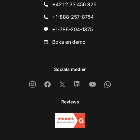
+421 2 33 456 826
+1-888-257-8754
+1-786-204-1375
Boka en demo
Sociala medier
Instagram
Facebook
X
Linkedin
Youtube
Whatsapp
Reviews
Ko