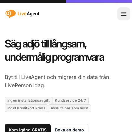
:site.title
Öpp
Säg adjö till långsam,
undermålig programvara
Byt till LiveAgent och migrera din data från
LivePerson idag.
Ingen installationsavgift
Kundservice 24/7
Inget kreditkort krävs
Avsluta när som helst
Kom igång GRATIS
Boka en demo