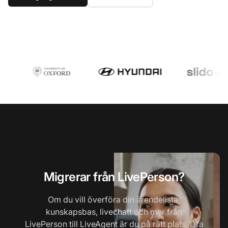
Migrerar från LivePerson?
Om du vill överföra din ärendelista,
kunskapsbas, livechatt och mer från
LivePerson till LiveAgent är du på rätt plats. Dra