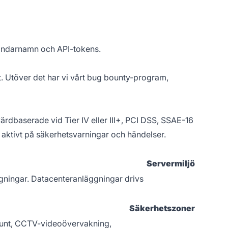
vändarnamn och API-tokens.
igt. Utöver det har vi vårt bug bounty-program,
värdbaserade vid Tier IV eller III+, PCI DSS, SSAE-16
 aktivt på säkerhetsvarningar och händelser.
Servermiljö
ggningar. Datacenteranläggningar drivs
Säkerhetszoner
runt, CCTV-videoövervakning,