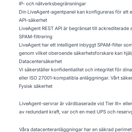
IP- och nätverksbegränsningar
Din LiveAgent-agentpanel kan konfigureras för att en
API-säkerhet
LiveAgent REST API är begränsat till ackrediterad
SPAM-filtrering
LiveAgent har ett intelligent inbyggt SPAM-filter som
genom vilket oberoende säkerhetsforskare kan hjälp
Datacentersäkerhet
Vi säkerställer konfidentialitet och integritet för 
eller ISO 27001-kompatibla anläggningar. Vårt säke
Fysisk säkerhet
LiveAgent-servrar är värdbaserade vid Tier III+ ell
av redundant kraft, var och en med UPS och reserv
Våra datacenteranläggningar har en säkrad perime