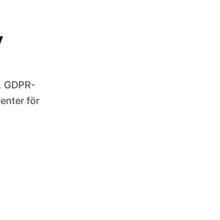
y
t. GDPR-
nter för