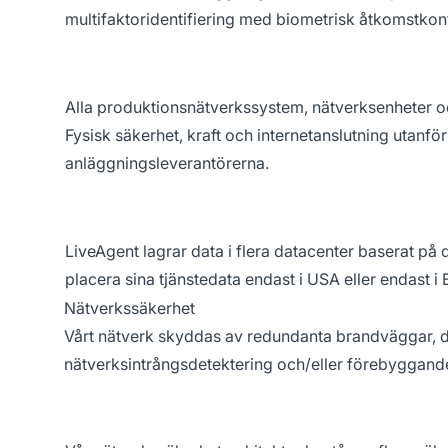
multifaktoridentifiering med biometrisk åtkomstkont
Alla produktionsnätverkssystem, nätverksenheter oc
Fysisk säkerhet, kraft och internetanslutning utanf
anläggningsleverantörerna.
LiveAgent lagrar data i flera datacenter baserat på 
placera sina tjänstedata endast i USA eller endast i
Nätverkssäkerhet
Vårt nätverk skyddas av redundanta brandväggar, de
nätverksintrångsdetektering och/eller förebyggande