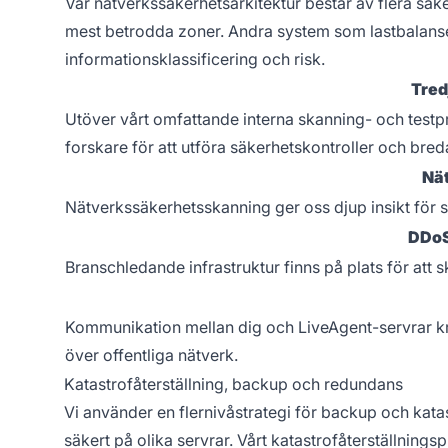
Vår nätverkssäkerhetsarkitektur består av flera sä
mest betrodda zoner. Andra system som lastbalanse
informationsklassificering och risk.
Tred
Utöver vårt omfattande interna skanning- och test
forskare för att utföra säkerhetskontroller och bred
Nä
Nätverkssäkerhetsskanning ger oss djup insikt för sna
DDoS
Branschledande infrastruktur finns på plats för att
Kommunikation mellan dig och LiveAgent-servrar k
över offentliga nätverk.
Katastrofåterställning, backup och redundans
Vi använder en flernivåstrategi för backup och katas
säkert på olika servrar. Vårt katastrofåterställningspr