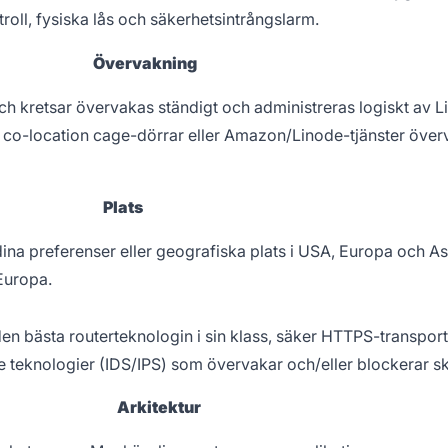
roll, fysiska lås och säkerhetsintrångslarm.
Övervakning
h kretsar övervakas ständigt och administreras logiskt av L
ör co-location cage-dörrar eller Amazon/Linode-tjänster öve
Plats
dina preferenser eller geografiska plats i USA, Europa och As
 Europa.
n bästa routerteknologin i sin klass, säker HTTPS-transport
 teknologier (IDS/IPS) som övervakar och/eller blockerar ska
Arkitektur