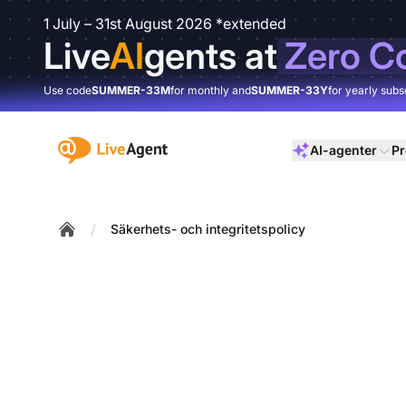
1 July – 31st August 2026 *extended
Live
AI
gents at
Zero C
Use code
SUMMER-33M
for monthly and
SUMMER-33Y
for yearly subs
:site.title
AI-agenter
Pr
/
Säkerhets- och integritetspolicy
Home