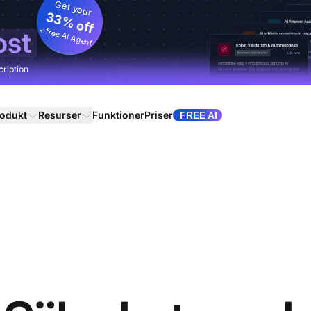
Get your
33% off
+ free AI Agent
ost
cription
odukt
Resurser
Funktioner
Priser
FREE AI