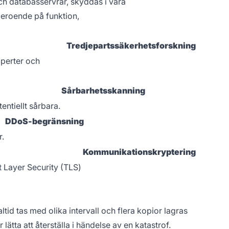
ch databasservrar, skyddas i våra
beroende på funktion,
Tredjepartssäkerhetsforskning
xperter och
Sårbarhetsskanning
entiellt sårbara.
DDoS-begränsning
r.
Kommunikationskryptering
 Layer Security (TLS)
tid tas med olika intervall och flera kopior lagras
 lätta att återställa i händelse av en katastrof.