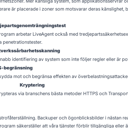
kerhetszoner. Mer känsliga system, som applikationsservrar o
rare är placerade i zoner som motsvarar deras känslighet, 
jepartsgenomträngningstest
program arbetar LiveAgent också med tredjepartssäkerhetse
a penetrationstester.
tverkssårbarhetsskanning
bb identifiering av system som inte följer regler eller är pot
-begränsning
 skydda mot och begränsa effekten av överbelastningsattacke
Kryptering
rypteras via branschens bästa metoder HTTPS och Transport
trofåterställning. Backuper och ögonblicksbilder i nästan real
ogram säkerställer att våra tjänster förblir tillgängliga eller är