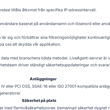
dast tillåta åtkomst från specifika IP-adressintervall.
e användare baserat på användarnamn och lösenord eller an
 lär sig och förbättrar sina filtreringsmöjligheter kontinuerl
a oss att skydda vår applikation.
dina data med branschens bästa metoder. LiveAgent-servrar är 
rhetsteam driver ständigt säkerhetsuppdateringar och svarar
Anläggningar
er IV eller PCI DSS, SSAE-16 eller ISO 27001-kompatibla anlä
generatorer.
Säkerhet på plats
ter med flernivåsäkerhetszoner, bemannad säkerhet dygnet 