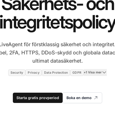
Säkerhets- och
integritetspolic
 LiveAgent för förstklassig säkerhet och integrite
bel, 2FA, HTTPS, DDoS-skydd och globala datace
ultimat datasäkerhet.
+1 Visa mer
Security
Privacy
Data Protection
GDPR
Starta gratis provperiod
Boka en demo