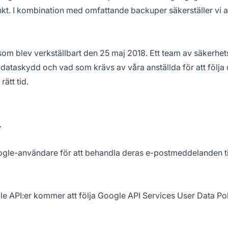
nkt. I kombination med omfattande backuper säkerställer vi at
som blev verkställbart den 25 maj 2018. Ett team av säkerhet
askydd och vad som krävs av våra anställda för att följa de
ätt tid.
.
ogle-användare för att behandla deras e-postmeddelanden ti
 API:er kommer att följa Google API Services User Data Pol