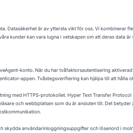
. Datasäkerhet är av yttersta vikt för oss. Vi kombinerar fler
 våra kunder kan vara lugna i vetskapen om att deras data ä
t LiveAgent-konto. När du har tvåfaktorsautentisering aktiverad
ticator-appen. Tvåstegsverifiering kan hjälpa till att hålla 
utning med HTTPS-protokollet. Hyper Text Transfer Protocol
bläsare och webbplatsen som du är ansluten till. Det betyder
-postkommunikation.
 och skydda användarinloggningsuppgifter och lösenord i moln