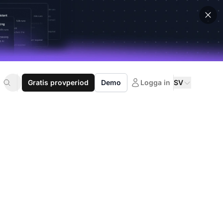
Gratis provperiod
Demo
Logga in
SV