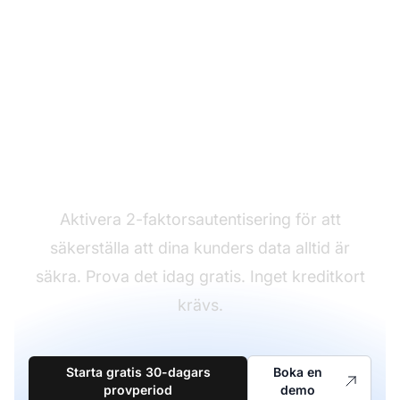
Säkrare än någonsin
Aktivera 2-faktorsautentisering för att
säkerställa att dina kunders data alltid är
säkra. Prova det idag gratis. Inget kreditkort
krävs.
Starta gratis 30-dagars
Boka en
provperiod
demo