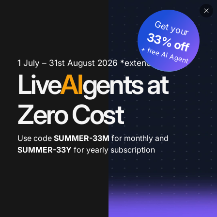
Get your
33% off
+ free AI Agent
1 July – 31st August 2026 *extended
Live
AI
gents at
Zero Cost
Use code
SUMMER-33M
for monthly and
SUMMER-33Y
for yearly subscription