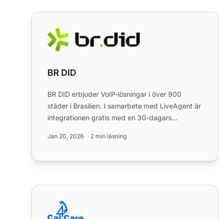
BR DID
BR DID
BR DID erbjuder VoIP-lösningar i över 900
städer i Brasilien. I samarbete med LiveAgent är
integrationen gratis med en 30-dagars
provperiod. Njut av kostnadseff...
Jan 20, 2026
2 min läsning
Cal4Care