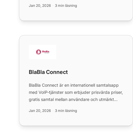
Axigen med LiveAgent förbättrar
Jan 20, 2026
3 min läsning
ärendehantering o...
BlaBla Connect
BlaBla Connect
BlaBla Connect är en internationell samtalsapp
med VoIP-tjänster som erbjuder prisvärda priser,
gratis samtal mellan användare och utmärkt
support. Den integrer...
Jan 20, 2026
3 min läsning