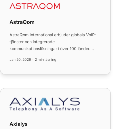
AstraQom
AstraQom International erbjuder globala VoIP-
tjänster och integrerade
kommunikationslösningar i över 100 länder.
Integrera AstraQom-nummer i ditt LiveAgent
Jan 20, 2026
2 min läsning
call...
Axialys
Axialys