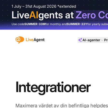
1 July – 31st August 2026 *extended
Live
AI
gents at
Zero C
Use code
SUMMER-33M
for monthly and
SUMMER-33Y
for yearly subs
:site.title
AI-agenter
Pr
Integrationer
Maximera värdet av din befintliga helpd