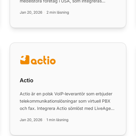
medelstora företag i USA, som integreras
sömlöst med LiveAgent. Njut av snabb ...
Jan 20, 2026
2 min läsning
Actio
Actio
Actio är en polsk VoIP-leverantör som erbjuder
telekommunikationslösningar som virtuell PBX
och fax. Integrera Actio sömlöst med LiveAgent
för effektiv kundserv...
Jan 20, 2026
1 min läsning