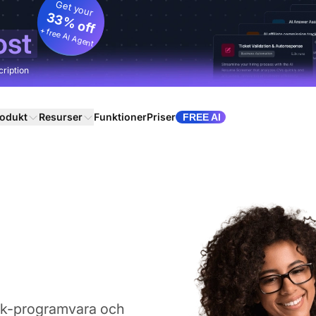
Get your
33% off
+ free AI Agent
ost
cription
odukt
Resurser
Funktioner
Priser
FREE AI
esk-programvara och