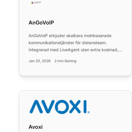
AnGoVoIP
AnGoVoIP erbjuder skalbara molnbaserade
kommunikationstjänster för distansteam.
Integrerad med LiveAgent utan extra kostnad,
förbättrar det callcenter-verksamhe...
Jan 20, 2026
2 min läsning
Avoxi
Avoxi