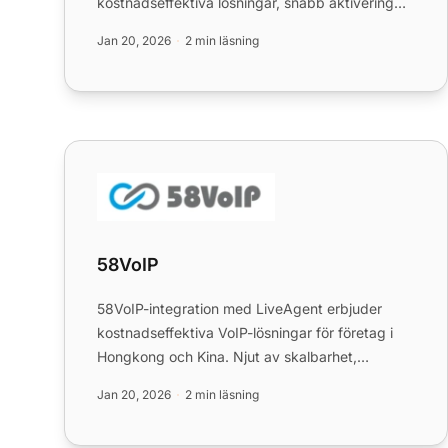
kostnadseffektiva lösningar, snabb aktivering
och förbättrad skalbarhet. ...
Jan 20, 2026
2 min läsning
58VoIP
58VoIP
58VoIP-integration med LiveAgent erbjuder
kostnadseffektiva VoIP-lösningar för företag i
Hongkong och Kina. Njut av skalbarhet,
flexibilitet och robust support ...
Jan 20, 2026
2 min läsning