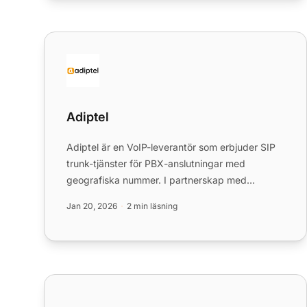
Adiptel
Adiptel
Adiptel är en VoIP-leverantör som erbjuder SIP
trunk-tjänster för PBX-anslutningar med
geografiska nummer. I partnerskap med
LiveAgent tillhandahåller det sömlö...
Jan 20, 2026
2 min läsning
AnGoVoIP