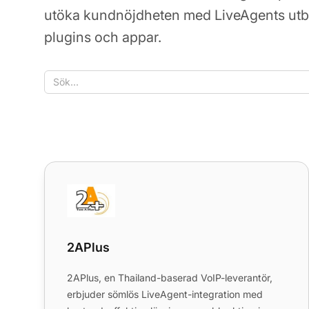
utöka kundnöjdheten med LiveAgents utbu
plugins och appar.
2APlus
2APlus
2APlus, en Thailand-baserad VoIP-leverantör,
erbjuder sömlös LiveAgent-integration med