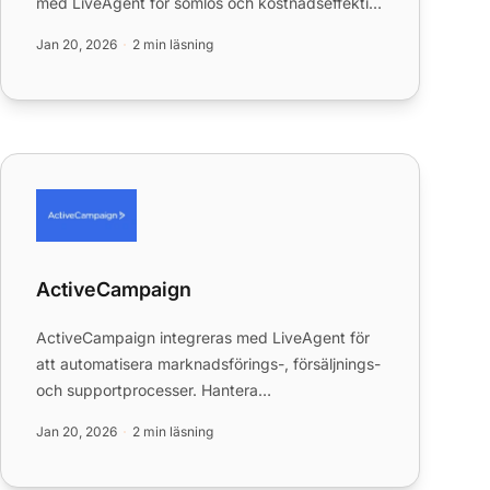
med LiveAgent för sömlös och kostnadseffektiv
samtalshantering. Njut av för...
Jan 20, 2026
2 min läsning
ActiveCampaign
ActiveCampaign
ActiveCampaign integreras med LiveAgent för
att automatisera marknadsförings-, försäljnings-
och supportprocesser. Hantera
kundprenumerationer, anslut till affä...
Jan 20, 2026
2 min läsning