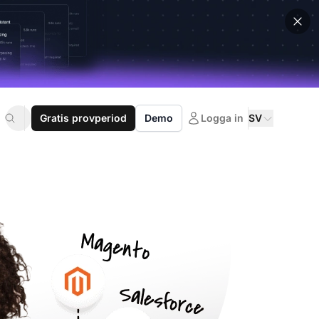
Gratis provperiod
Demo
Logga in
SV