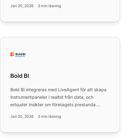
erbjuder omfattande e-handels...
Jan 20, 2026
3 min läsning
Bold BI
Bold BI
Bold BI integreras med LiveAgent för att skapa
instrumentpaneler i realtid från data, och
erbjuder insikter om företagets prestanda.
Lämplig för företag i alla ...
Jan 20, 2026
3 min läsning