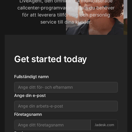
LiveAgent, den omnikanala molnbaserade
callcenter-programvaran, är allt du behöver
för att leverera tillförlitlig och personlig
service till dina kunder.
Get started today
Fullständigt namn
Ange din e-post
Företagsnamn
.ladesk.com