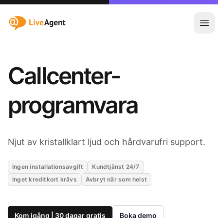
:site.title
Öpp
Callcenter-
programvara
Njut av kristallklart ljud och hårdvarufri support.
Ingen installationsavgift
Kundtjänst 24/7
Inget kreditkort krävs
Avbryt när som helst
Kom igång | 30 dagar gratis
Boka demo