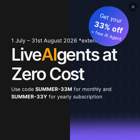
Get your
33% off
+ free AI Agent
1 July – 31st August 2026 *extended
Live
AI
gents at
Zero Cost
Use code
SUMMER-33M
for monthly and
SUMMER-33Y
for yearly subscription