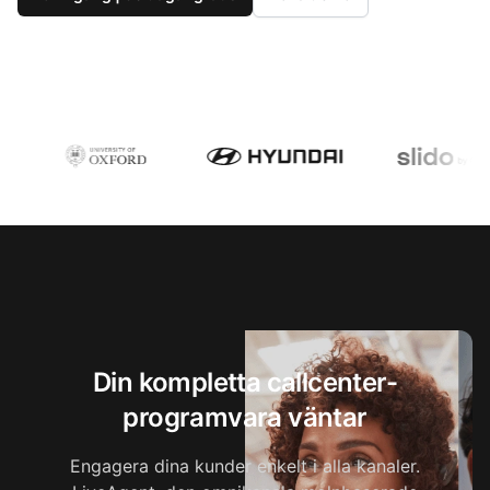
Din kompletta callcenter-
programvara väntar
Engagera dina kunder enkelt i alla kanaler.