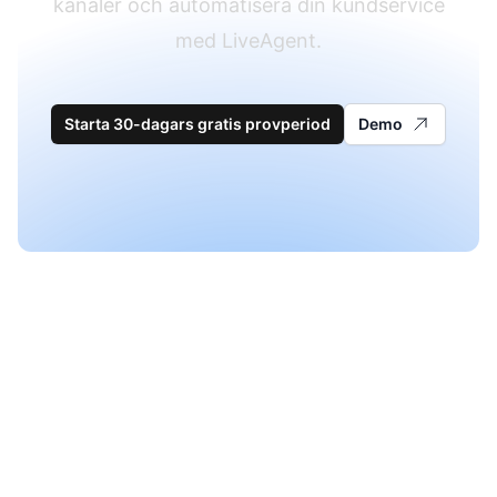
kanaler och automatisera din kundservice
med LiveAgent.
Starta 30-dagars gratis provperiod
Demo