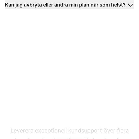
Kan jag avbryta eller ändra min plan när som helst?
Ledaren inom
kundtjänstprogramvara
Leverera exceptionell kundsupport över flera