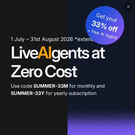
Get your
33% off
+ free AI Agent
1 July – 31st August 2026 *extended
Live
AI
gents at
Zero Cost
Use code
SUMMER-33M
for monthly and
SUMMER-33Y
for yearly subscription