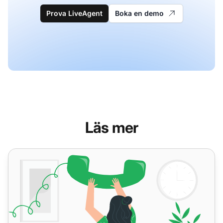
Prova LiveAgent
Boka en demo
Läs mer
Vad är ett callcenter?