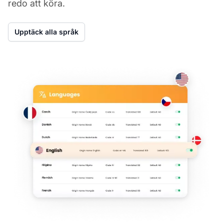
redo att köra.
Upptäck alla språk
Ko