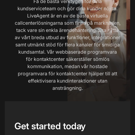
Få de bästa verktygen för dina
kundserviceteam och gör dina kunder nöjda.
LiveAgent är en av de bästa virtuella
callcenterlösningarna som finns på marknaden,
tack vare sin enkla ärendehantering. Dra nytta
av vårt breda utbud av funktioner, integrationer
samt utmärkt stöd för flera kanaler för smidiga
kundsamtal. Vår webbaserade programvara
för kontaktcenter säkerställer sömlös
kommunikation, medan vår hostade
programvara för kontaktcenter hjälper till att
effektivisera kundinteraktioner utan
ansträngning.
Get started today