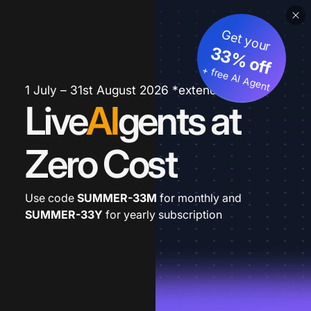
Get your
33% off
+ free AI Agent
1 July – 31st August 2026 *extended
Live
AI
gents at
Zero Cost
Use code
SUMMER-33M
for monthly and
SUMMER-33Y
for yearly subscription