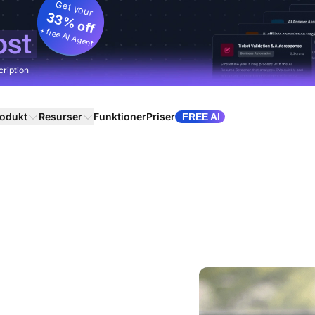
Get your
33% off
+ free AI Agent
ost
cription
odukt
Resurser
Funktioner
Priser
FREE AI