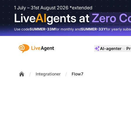
1 July – 31st August 2026 *extended
Live
AI
gents at
Zero C
Use code
SUMMER-33M
for monthly and
SUMMER-33Y
for yearly subs
:site.title
AI-agenter
Pr
/
/
Integrationer
Flow7
Home