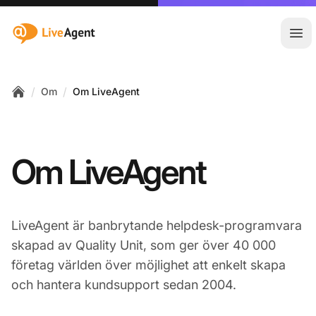
:site.title
Öpp
/
/
Om
Om LiveAgent
Home
Om LiveAgent
LiveAgent är banbrytande helpdesk-programvara
skapad av Quality Unit, som ger över 40 000
företag världen över möjlighet att enkelt skapa
och hantera kundsupport sedan 2004.