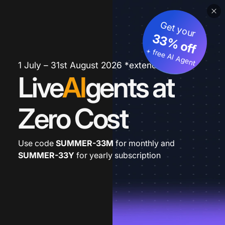
Get your
33% off
+ free AI Agent
1 July – 31st August 2026 *extended
Live
AI
gents at
Zero Cost
Use code
SUMMER-33M
for monthly and
SUMMER-33Y
for yearly subscription