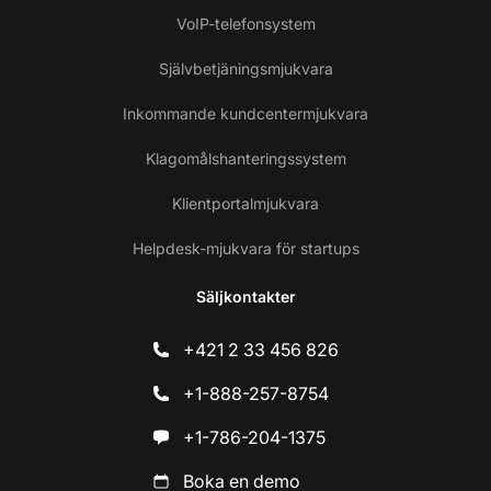
VoIP-telefonsystem
Självbetjäningsmjukvara
Inkommande kundcentermjukvara
Klagomålshanteringssystem
Klientportalmjukvara
Helpdesk-mjukvara för startups
Säljkontakter
+421 2 33 456 826
+1-888-257-8754
+1-786-204-1375
Boka en demo
Ko