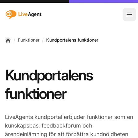
:site.title
Öpp
/
/
Funktioner
Kundportalens funktioner
Home
Kundportalens
funktioner
LiveAgents kundportal erbjuder funktioner som en
kunskapsbas, feedbackforum och
ärendeinlämning för att förbättra kundnöjdheten