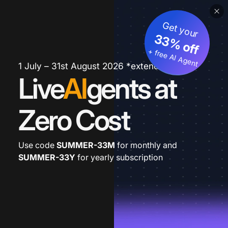
Get your
33% off
+ free AI Agent
1 July – 31st August 2026 *extended
Live
AI
gents at
Zero Cost
Use code
SUMMER-33M
for monthly and
SUMMER-33Y
for yearly subscription