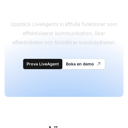
kundserviceupplevelse
Upptäck LiveAgents kraftfulla funktioner som
effektiviserar kommunikation, ökar
effektiviteten och förbättrar kundnöjdheten.
Prova LiveAgent
Boka en demo