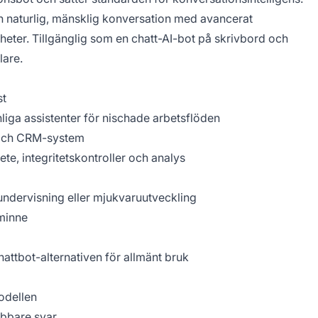
 naturlig, mänsklig konversation med avancerat
eter. Tillgänglig som en chatt-AI-bot på skrivbord och
lare.
st
iga assistenter för nischade arbetsflöden
 och CRM-system
ete, integritetskontroller och analys
, undervisning eller mjukvaruutveckling
 minne
chattbot-alternativen för allmänt bruk
odellen
bbare svar