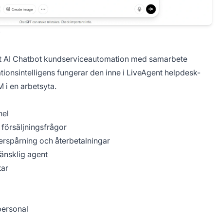
)
nt AI Chatbot kundserviceautomation med samarbete
onsintelligens fungerar den inne i LiveAgent helpdesk-
 i en arbetsyta.
nel
h försäljningsfrågor
derspårning och återbetalningar
mänsklig agent
tar
personal