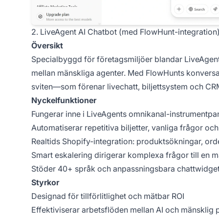
2. LiveAgent AI Chatbot (med FlowHunt-integration
Översikt
Specialbyggd för företagsmiljöer blandar LiveAge
mellan mänskliga agenter. Med FlowHunts konversati
sviten—som förenar livechatt, biljettsystem och CRM
Nyckelfunktioner
Fungerar inne i LiveAgents omnikanal-instrumentpa
Automatiserar repetitiva biljetter, vanliga frågor oc
Realtids Shopify-integration: produktsökningar, or
Smart eskalering dirigerar komplexa frågor till en 
Stöder 40+ språk och anpassningsbara chattwidge
Styrkor
Designad för tillförlitlighet och mätbar ROI
Effektiviserar arbetsflöden mellan AI och mänsklig 