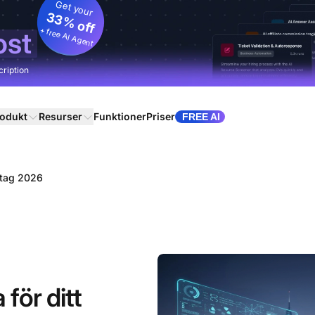
Get your
33% off
+ free AI Agent
ost
cription
odukt
Resurser
Funktioner
Priser
FREE AI
retag 2026
för ditt