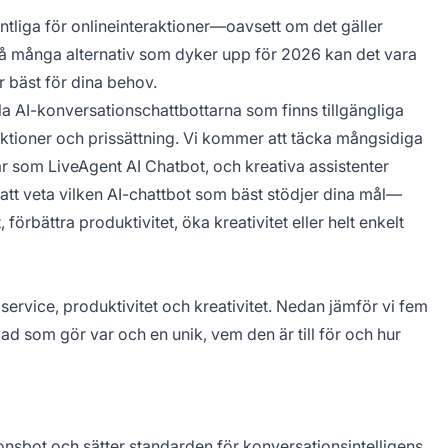
äsentliga för onlineinteraktioner—oavsett om det gäller
 så många alternativ som dyker upp för 2026 kan det vara
 bäst för dina behov.
 AI-konversationschattbottarna som finns tillgängliga
unktioner och prissättning. Vi kommer att täcka mångsidiga
 som LiveAgent AI Chatbot, och kreativa assistenter
 att veta vilken AI-chattbot som bäst stödjer dina mål—
örbättra produktivitet, öka kreativitet eller helt enkelt
service, produktivitet och kreativitet. Nedan jämför vi fem
ad som gör var och en unik, vem den är till för och hur
nsbot och sätter standarden för konversationsintelligens.