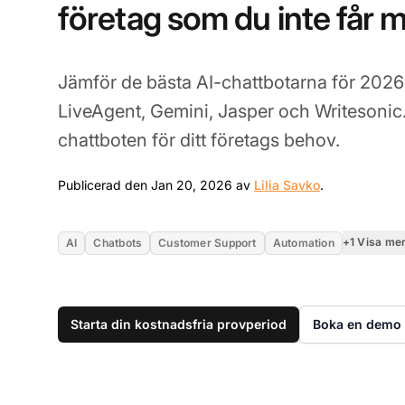
företag som du inte får 
Jämför de bästa AI-chattbotarna för 2026
LiveAgent, Gemini, Jasper och Writesonic.
chattboten för ditt företags behov.
Jan 20, 2026
Publicerad den Jan 20, 2026 av
Lilia Savko
.
+1 Visa me
AI
Chatbots
Customer Support
Automation
Starta din kostnadsfria provperiod
Boka en demo