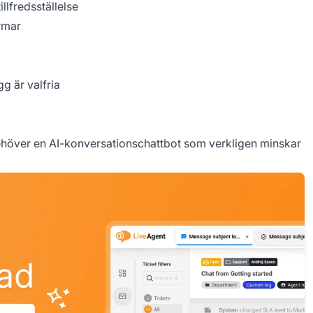
llfredsställelse
rmar
gg är valfria
höver en AI-konversationschattbot som verkligen minskar