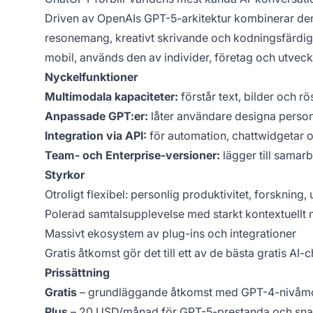
Driven av OpenAIs GPT-5-arkitektur kombinerar den
resonemang, kreativt skrivande och kodningsfärdigh
mobil, används den av individer, företag och utveck
Nyckelfunktioner
Multimodala kapaciteter:
förstår text, bilder och rö
Anpassade GPT:er:
låter användare designa personl
Integration via API:
för automation, chattwidgetar
Team- och Enterprise-versioner:
lägger till samarb
Styrkor
Otroligt flexibel: personlig produktivitet, forskning
Polerad samtalsupplevelse med starkt kontextuellt
Massivt ekosystem av plug-ins och integrationer
Gratis åtkomst gör det till ett av de bästa gratis AI-
Prissättning
Gratis
– grundläggande åtkomst med GPT-4-nivåm
Plus
– 20 USD/månad för GPT-5-prestanda och sna