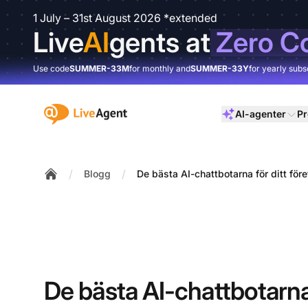
1 July – 31st August 2026 *extended
Live
AI
gents at
Zero C
Use code
SUMMER-33M
for monthly and
SUMMER-33Y
for yearly subs
:site.title
AI-agenter
Pr
/
/
Blogg
De bästa AI-chattbotarna för ditt fö
Home
De bästa AI-chattbotarna 