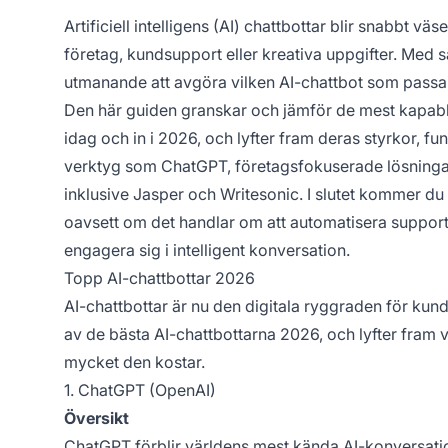
Artificiell intelligens (AI) chattbottar blir snabbt v
företag, kundsupport eller kreativa uppgifter. Med
utmanande att avgöra vilken AI-chattbot som passar
Den här guiden granskar och jämför de mest kapabla
idag och in i 2026, och lyfter fram deras styrkor, f
verktyg som ChatGPT, företagsfokuserade lösningar
inklusive Jasper och Writesonic. I slutet kommer du
oavsett om det handlar om att automatisera support, f
engagera sig i intelligent konversation.
Topp AI-chattbottar 2026
AI-chattbottar är nu den digitala ryggraden för kund
av de bästa AI-chattbottarna 2026, och lyfter fram v
mycket den kostar.
1. ChatGPT (OpenAI)
Översikt
ChatGPT förblir världens mest kända AI-konversatio