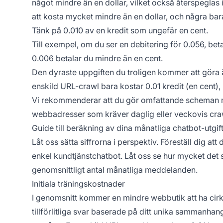
något mindre än en dollar, vilket också återspeglas
att kosta mycket mindre än en dollar, och några bar
Tänk på 0.010 av en kredit som ungefär en cent.
Till exempel, om du ser en debitering för 0.056, bet
0.006 betalar du mindre än en cent.
Den dyraste uppgiften du troligen kommer att göra
enskild URL-crawl bara kostar 0.01 kredit (en cent),
Vi rekommenderar att du gör omfattande scheman m
webbadresser som kräver daglig eller veckovis cra
Guide till beräkning av dina månatliga chatbot-utgif
Låt oss sätta siffrorna i perspektiv. Föreställ dig 
enkel kundtjänstchatbot. Låt oss se hur mycket det s
genomsnittligt antal månatliga meddelanden.
Initiala träningskostnader
I genomsnitt kommer en mindre webbutik att ha cirka
tillförlitliga svar baserade på ditt unika sammanh