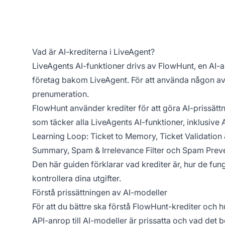
Vad är AI-krediterna i LiveAgent?
LiveAgents AI-funktioner drivs av FlowHunt, en AI
företag bakom LiveAgent. För att använda någon av
prenumeration.
FlowHunt använder krediter för att göra AI-prissätt
som täcker alla LiveAgents AI-funktioner, inklusive
Learning Loop: Ticket to Memory, Ticket Validation 
Summary, Spam & Irrelevance Filter och Spam Preve
Den här guiden förklarar vad krediter är, hur de fung
kontrollera dina utgifter.
Förstå prissättningen av AI-modeller
För att du bättre ska förstå FlowHunt-krediter och h
API-anrop till AI-modeller är prissatta och vad det b