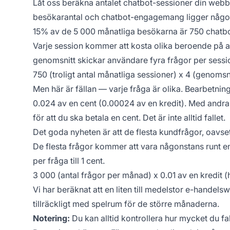
Låt oss beräkna antalet chatbot-sessioner din webbpl
besökarantal och chatbot-engagemang ligger någon
15% av de 5 000 månatliga besökarna är 750 chatbo
Varje session kommer att kosta olika beroende på a
genomsnitt skickar användare fyra frågor per sessi
750 (troligt antal månatliga sessioner) x 4 (genomsn
Men här är fällan — varje fråga är olika. Bearbetning
0.024 av en cent (0.00024 av en kredit). Med andr
för att du ska betala en cent. Det är inte alltid fallet.
Det goda nyheten är att de flesta kundfrågor, oavset
De flesta frågor kommer att vara någonstans runt en
per fråga till 1 cent.
3 000 (antal frågor per månad) x 0.01 av en kredit (
Vi har beräknat att en liten till medelstor e-hande
tillräckligt med spelrum för de större månaderna.
Notering:
Du kan alltid kontrollera hur mycket du f