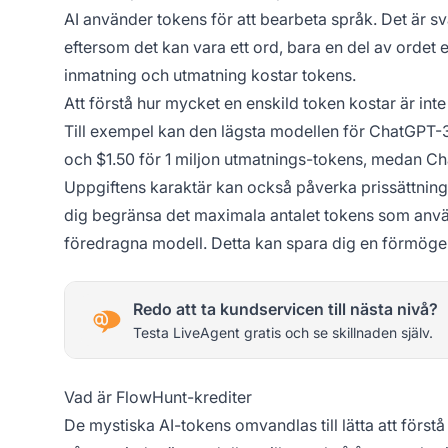
AI använder tokens för att bearbeta språk. Det är svå
eftersom det kan vara ett ord, bara en del av ordet e
inmatning och utmatning kostar tokens.
Att förstå hur mycket en enskild token kostar är inte 
Till exempel kan den lägsta modellen för ChatGPT-3.
och $1.50 för 1 miljon utmatnings-tokens, medan Ch
Uppgiftens karaktär kan också påverka prissättning
dig begränsa det maximala antalet tokens som anv
föredragna modell. Detta kan spara dig en förmögen
Redo att ta kundservicen till nästa nivå?
Testa LiveAgent gratis och se skillnaden själv.
Vad är FlowHunt-krediter
De mystiska AI-tokens omvandlas till lätta att först