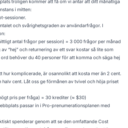
ats troligen kommer att få om vi antar att ditt månatliga
stans i mitten:
t-sessioner.
ntalet och svårighetsgraden av användarfrågor. I
on:
ittligt antal frågor per session) = 3 000 frågor per månad
 av “hej” och returnering av ett svar kostar så lite som
a ord behöver du 40 personer för att komma och säga hej
t hur komplicerade, är osannolikt att kosta mer än 2 cent.
 halv cent. Låt oss ge förmånen av tvivel och höja priset
högt pris per fråga) = 30 krediter (≈ $30)
lswebbplats passar in i Pro-prenumerationsplanen med
aktiskt spenderar genom att se den omfattande Cost