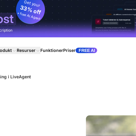
Get your
33% off
+ free AI Agent
ost
cription
odukt
Resurser
Funktioner
Priser
FREE AI
ning i LiveAgent