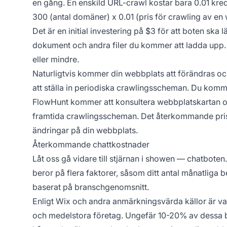
en gång. En enskild URL-crawl kostar bara 0.01 kred
300 (antal domäner) x 0.01 (pris för crawling av en
Det är en initial investering på $3 för att boten ska 
dokument och andra filer du kommer att ladda upp. 
eller mindre.
Naturligtvis kommer din webbplats att förändras 
att ställa in periodiska crawlingsscheman. Du kommer 
FlowHunt kommer att konsultera webbplatskartan oc
framtida crawlingsscheman. Det återkommande pri
ändringar på din webbplats.
Återkommande chattkostnader
Låt oss gå vidare till stjärnan i showen — chatbo
beror på flera faktorer, såsom ditt antal månatliga b
baserat på branschgenomsnitt.
Enligt Wix och andra anmärkningsvärda källor är va
och medelstora företag. Ungefär 10-20% av dessa be