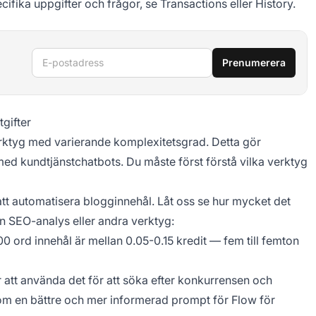
ifika uppgifter och frågor, se Transactions eller History.
E-postadress
Prenumerera
gifter
rktyg med varierande komplexitetsgrad. Detta gör
d kundtjänstchatbots. Du måste först förstå vilka verktyg
att automatisera blogginnehål. Låt oss se hur mycket det
on SEO-analys eller andra verktyg:
00 ord innehål är mellan 0.05-0.15 kredit — fem till femton
 att använda det för att söka efter konkurrensen och
om en bättre och mer informerad prompt för Flow för