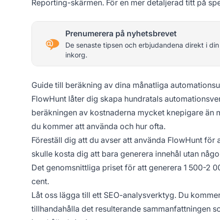
Reporting-skärmen. För en mer detaljerad titt på spec
Prenumerera på nyhetsbrevet
De senaste tipsen och erbjudandena direkt i din
inkorg.
Guide till beräkning av dina månatliga automationsut
FlowHunt låter dig skapa hundratals automationsve
beräkningen av kostnaderna mycket knepigare än me
du kommer att använda och hur ofta.
Föreställ dig att du avser att använda FlowHunt för 
skulle kosta dig att bara generera innehål utan någ
Det genomsnittliga priset för att generera 1 500-2 0
cent.
Låt oss lägga till ett SEO-analysverktyg. Du kommer
tillhandahålla det resulterande sammanfattningen s