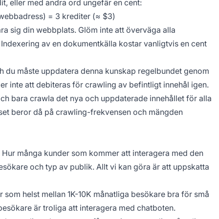
it, eller med andra ord ungefär en cent:
 webbadress) = 3 krediter (≈ $3)
lära sig din webbplats. Glöm inte att överväga alla
Indexering av en dokumentkälla kostar vanligtvis en cent
och du måste uppdatera denna kunskap regelbundet genom
inte att debiteras för crawling av befintligt innehål igen.
h bara crawla det nya och uppdaterade innehållet för alla
set beror då på crawling-frekvensen och mängden
ten. Hur många kunder som kommer att interagera med den
esökare och typ av publik. Allt vi kan göra är att uppskatta
r som helst mellan 1K-10K månatliga besökare bra för små
sökare är troliga att interagera med chatboten.