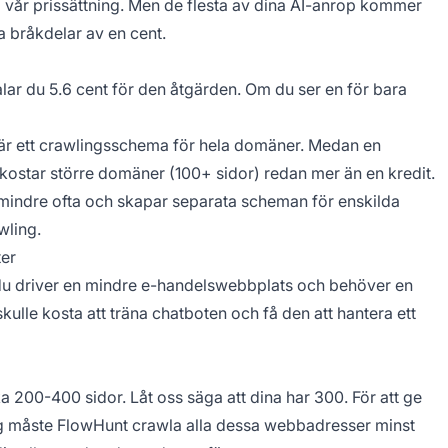
 i vår prissättning. Men de flesta av dina AI-anrop kommer
a bråkdelar av en cent.
alar du 5.6 cent för den åtgärden. Om du ser en för bara
 är ett crawlingsschema för hela domäner. Medan en
 kostar större domäner (100+ sidor) redan mer än en kredit.
indre ofta och skapar separata scheman för enskilda
wling.
ter
att du driver en mindre e-handelswebbplats och behöver en
kulle kosta att träna chatboten och få den att hantera ett
 200-400 sidor. Låt oss säga att dina har 300. För att ge
ang måste FlowHunt crawla alla dessa webbadresser minst