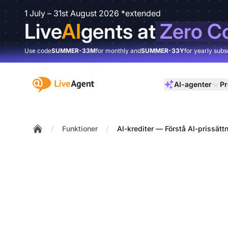
1 July – 31st August 2026 *extended
Live
AI
gents at
Zero C
Use code
SUMMER-33M
for monthly and
SUMMER-33Y
for yearly subs
:site.title
AI-agenter
Pr
/
/
Funktioner
AI-krediter — Förstå AI-prissätt
Home