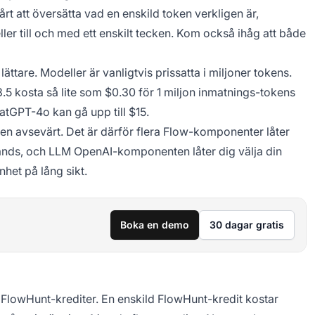
rt att översätta vad en enskild token verkligen är,
ller till och med ett enskilt tecken. Kom också ihåg att både
lättare. Modeller är vanligtvis prissatta i miljoner tokens.
5 kosta så lite som $0.30 för 1 miljon inmatnings-tokens
atGPT-4o kan gå upp till $15.
en avsevärt. Det är därför flera Flow-komponenter låter
änds, och LLM OpenAI-komponenten låter dig välja din
het på lång sikt.
Boka en demo
30 dagar gratis
å FlowHunt-krediter. En enskild FlowHunt-kredit kostar