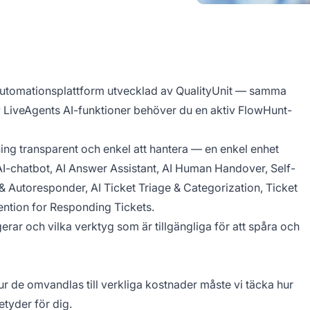
-automationsplattform utvecklad av QualityUnit — samma
 LiveAgents AI-funktioner behöver du en aktiv FlowHunt-
ning transparent och enkel att hantera — en enkel enhet
 AI-chatbot, AI Answer Assistant, AI Human Handover, Self-
& Autoresponder, AI Ticket Triage & Categorization, Ticket
ntion for Responding Tickets.
erar och vilka verktyg som är tillgängliga för att spåra och
ur de omvandlas till verkliga kostnader måste vi täcka hur
etyder för dig.