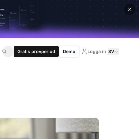
Gratis provperiod
Demo
Logga in
SV