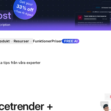
Get your
33% off
+ free AI Agent
ost
cription
odukt
Resurser
Funktioner
Priser
FREE AI
a tips från våra experter
icetrender +