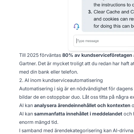
Till 2025 förväntas
80% av kundserviceföretagen 
Gartner. Det är mycket troligt att du redan har haft a
med din bank eller telefon.
2. AI inom kundserviceautomatisering
Automatisering i sig är en nödvändighet för dagens
bildar de en ostoppbar duo. Låt oss titta på några 
AI kan
analysera ärendeinnehållet och kontexten
o
AI kan
sammanfatta innehållet i meddelandet
och h
enorm mängd tid.
I samband med ärendekategorisering kan AI-drivna sy