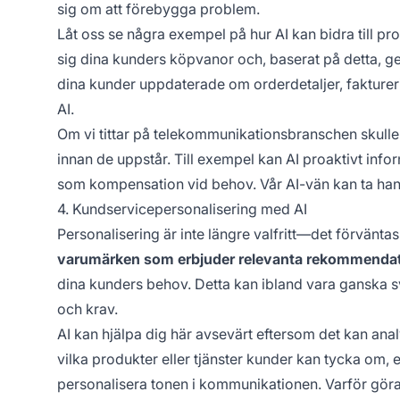
sig om att förebygga problem.
Låt oss se några exempel på hur AI kan bidra till pr
sig dina kunders köpvanor och, baserat på detta, g
dina kunder uppdaterade om orderdetaljer, faktureri
AI.
Om vi tittar på telekommunikationsbranschen skulle
innan de uppstår. Till exempel kan AI proaktivt info
som kompensation vid behov. Vår AI-vän kan ta hand 
4. Kundservicepersonalisering med AI
Personalisering är inte längre valfritt—det förvänta
varumärken som erbjuder relevanta rekommendat
dina kunders behov. Detta kan ibland vara ganska sv
och krav.
AI kan hjälpa dig här avsevärt eftersom det kan ana
vilka produkter eller tjänster kunder kan tycka om,
personalisera tonen i kommunikationen. Varför göra