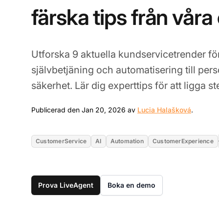
färska tips från våra
Utforska 9 aktuella kundservicetrender fö
självbetjäning och automatisering till per
säkerhet. Lär dig experttips för att ligga st
Jan 20,
Publicerad den Jan 20, 2026 av
Lucia Halašková
.
CustomerService
AI
Automation
CustomerExperience
Prova LiveAgent
Boka en demo