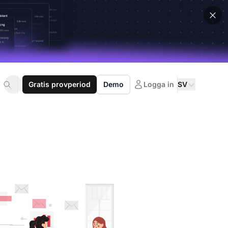
Gratis provperiod
Demo
Logga in
SV