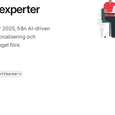
 experter
r 2025, från AI-driven
sonalisering och
eget före.
 2026
+1 Visa mer