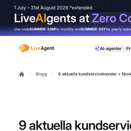
1 July – 31st August 2026 *extended
Live
AI
gents at
Zero C
Use code
SUMMER-33M
for monthly and
SUMMER-33Y
for yearly subs
:site.title
AI-agenter
Pr
/
/
Blogg
9 aktuella kundservicetrender + färsk
Home
9 aktuella kundserv