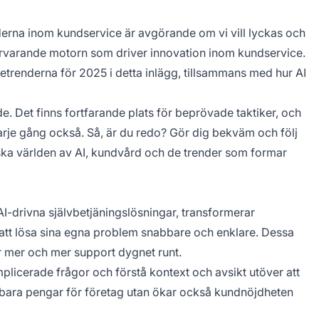
enderna inom kundservice är avgörande om vi vill lyckas och
närvarande motorn som driver innovation inom kundservice.
trenderna för 2025 i detta inlägg, tillsammans med hur AI
. Det finns fortfarande plats för beprövade taktiker, och
 varje gång också. Så, är du redo? Gör dig bekväm och följ
a världen av AI, kundvård och de trender som formar
AI-drivna självbetjäningslösningar, transformerar
att lösa sina egna problem snabbare och enklare. Dessa
 mer och mer support dygnet runt.
licerade frågor och förstå kontext och avsikt utöver att
 bara pengar för företag utan ökar också kundnöjdheten