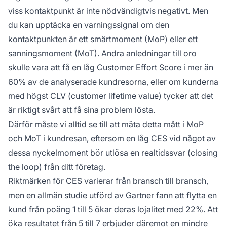
viss kontaktpunkt är inte nödvändigtvis negativt. Men
du kan upptäcka en varningssignal om den
kontaktpunkten är ett smärtmoment (MoP) eller ett
sanningsmoment (MoT). Andra anledningar till oro
skulle vara att få en låg Customer Effort Score i mer än
60% av de analyserade kundresorna, eller om kunderna
med högst CLV (customer lifetime value) tycker att det
är riktigt svårt att få sina problem lösta.
Därför måste vi alltid se till att mäta detta mått i MoP
och MoT i kundresan, eftersom en låg CES vid något av
dessa nyckelmoment bör utlösa en realtidssvar (closing
the loop) från ditt företag.
Riktmärken för CES varierar från bransch till bransch,
men en allmän studie utförd av Gartner fann att flytta en
kund från poäng 1 till 5 ökar deras lojalitet med 22%. Att
öka resultatet från 5 till 7 erbjuder däremot en mindre