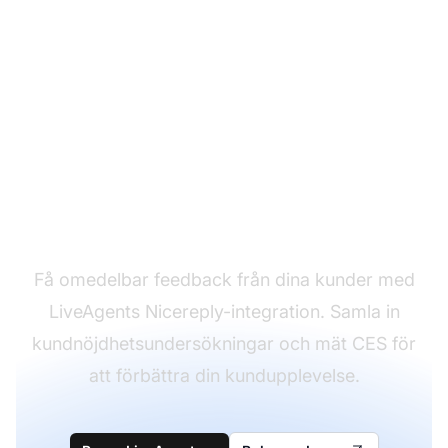
Mät och förbättra din
Customer Effort Score
Få omedelbar feedback från dina kunder med
LiveAgents Nicereply-integration. Samla in
kundnöjdhetsundersökningar och mät CES för
att förbättra din kundupplevelse.