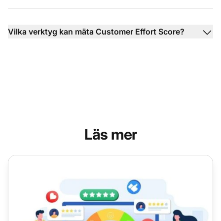
Vilka verktyg kan mäta Customer Effort Score?
Läs mer
Customer Satisfaction Score (CSAT): Vad det är, hur man 