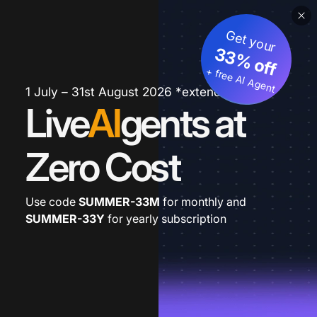
Get your
33% off
+ free AI Agent
1 July – 31st August 2026 *extended
Live
AI
gents at
Zero Cost
Use code
SUMMER-33M
for monthly and
SUMMER-33Y
for yearly subscription