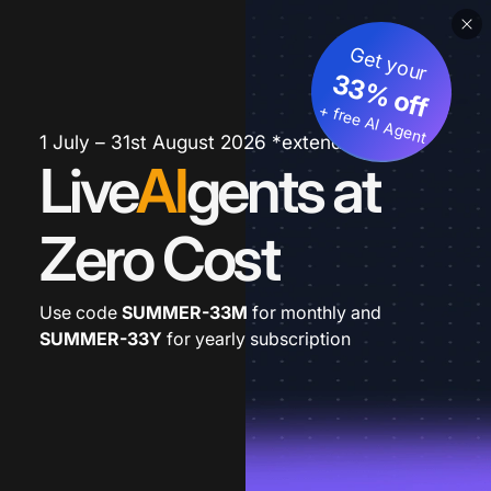
Get your
33% off
+ free AI Agent
1 July – 31st August 2026 *extended
Live
AI
gents at
Zero Cost
Use code
SUMMER-33M
for monthly and
SUMMER-33Y
for yearly subscription