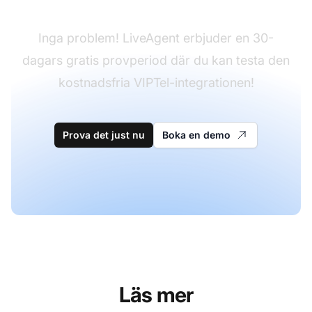
Inga problem! LiveAgent erbjuder en 30-
dagars gratis provperiod där du kan testa den
kostnadsfria VIPTel-integrationen!
Prova det just nu
Boka en demo
Läs mer