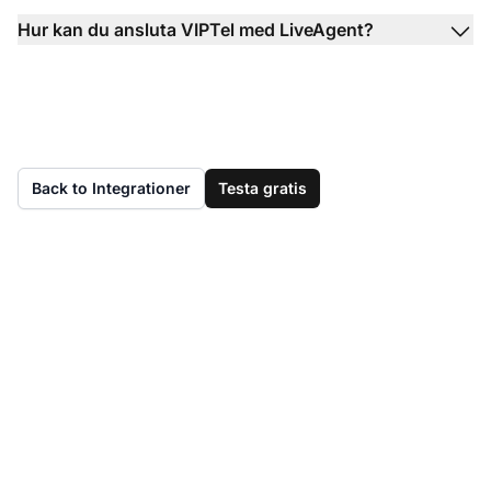
Hur kan du ansluta VIPTel med LiveAgent?
Back to Integrationer
Testa gratis
Har du inte LiveAgent
ännu?