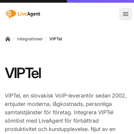
:site.title
Öpp
/
/
Integrationer
VIPTel
Home
VIPTel
VIPTel, en slovakisk VoIP-leverantör sedan 2002,
erbjuder moderna, lågkostnads, personliga
samtalstjänster för företag. Integrera VIPTel
sömlöst med LiveAgent för förbättrad
produktivitet och kundupplevelse. Njut av en