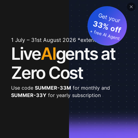
Get your
33% off
+ free AI Agent
1 July – 31st August 2026 *extended
Live
AI
gents at
Zero Cost
Use code
SUMMER-33M
for monthly and
SUMMER-33Y
for yearly subscription