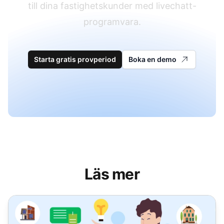
till dina fastighetskunder med livechatt-
programvara.
Starta gratis provperiod
Boka en demo
Läs mer
Bästa Live Chat-programvaran för Fastigheter: Topp 20 