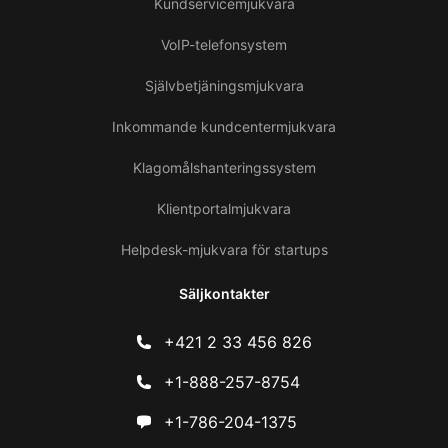
Kundservicemjukvara
VoIP-telefonsystem
Självbetjäningsmjukvara
Inkommande kundcentermjukvara
Klagomålshanteringssystem
Klientportalmjukvara
Helpdesk-mjukvara för startups
Säljkontakter
+421 2 33 456 826
+1-888-257-8754
+1-786-204-1375
Ko