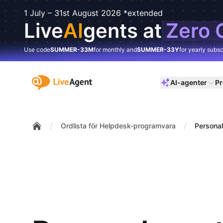
1 July – 31st August 2026 *extended
Live
AI
gents at
Zero 
Use code
SUMMER-33M
for monthly and
SUMMER-33Y
for yearly subsc
:site.title
AI-agenter
Pr
/
/
Ordlista för Helpdesk-programvara
Persona
Home