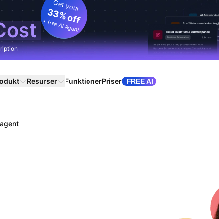
Get your
33% off
+ free AI Agent
Cost
ription
odukt
Resurser
Funktioner
Priser
FREE AI
lagent