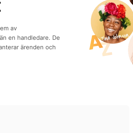
t
lem av
 än en handledare. De
hanterar ärenden och