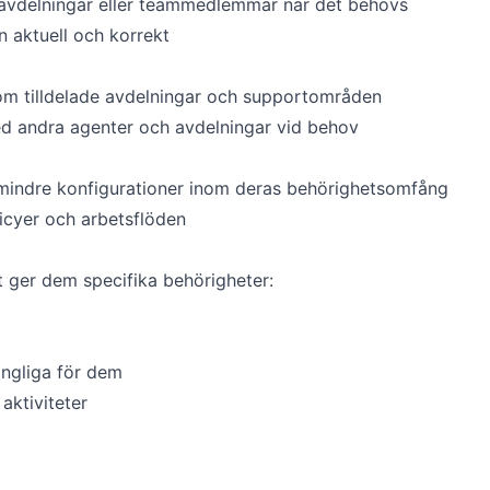
a avdelningar eller teammedlemmar när det behövs
n aktuell och korrekt
om tilldelade avdelningar och supportområden
 andra agenter och avdelningar vid behov
mindre konfigurationer inom deras behörighetsomfång
licyer och arbetsflöden
t ger dem specifika behörigheter:
gängliga för dem
aktiviteter