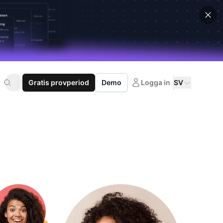
Gratis provperiod
Demo
Logga in
SV