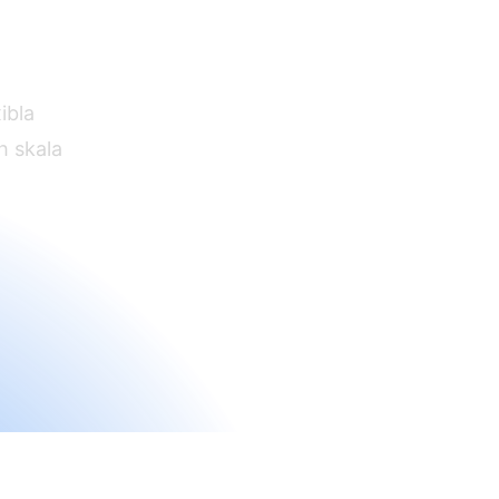
team
ibla
h skala