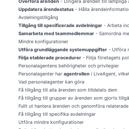
Överföra ärenden
- Dirigera ärenden till lämplig
Uppdatera ärendestatus
- Hålla ärendeinformatio
Avdelningstillgång
Tillgång till specificerade avdelningar
- Arbeta in
Samarbeta med teammedlemmar
- Samordna med
Mindre konfigurationer
Utföra grundläggande systemuppgifter
- Utföra 
Följa etablerade procedurer
- Följa företagets po
Personalagentens behörigheter och privilegier
Personalagenter har
agentrollen
i LiveAgent, vilke
Vad personalagenter kan göra
Få tillgång till alla ärenden som tilldelats dem
Få tillgång till grupper av ärenden som gjorts till
Fullt ut hantera ärenden och genomföra relaterade 
Få tillgång till specifika avdelningar
Utföra mindre konfigurationer