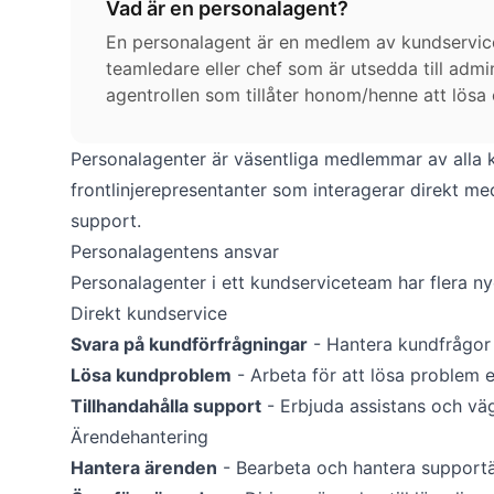
Vad är en personalagent?
En personalagent är en medlem av kundservice
teamledare eller chef som är utsedda till admin
agentrollen som tillåter honom/henne att lösa o
avdelningar och endast göra mindre konfigurat
Personalagenter är väsentliga medlemmar av alla
frontlinjerepresentanter som interagerar direkt me
support.
Personalagentens ansvar
Personalagenter i ett kundserviceteam har flera ny
Direkt kundservice
Svara på kundförfrågningar
- Hantera kundfrågor
Lösa kundproblem
- Arbeta för att lösa problem 
Tillhandahålla support
- Erbjuda assistans och väg
Ärendehantering
Hantera ärenden
- Bearbeta och hantera supportä