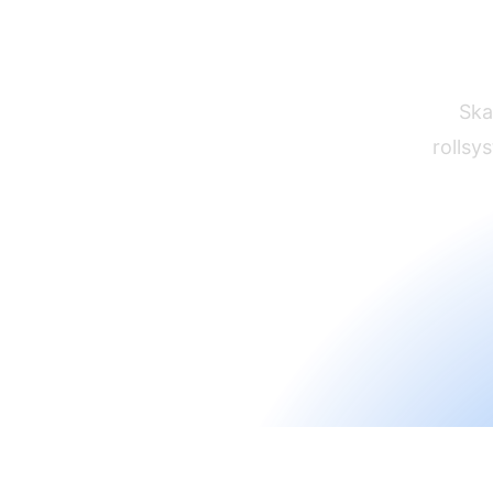
Byg
Ska
rollsy