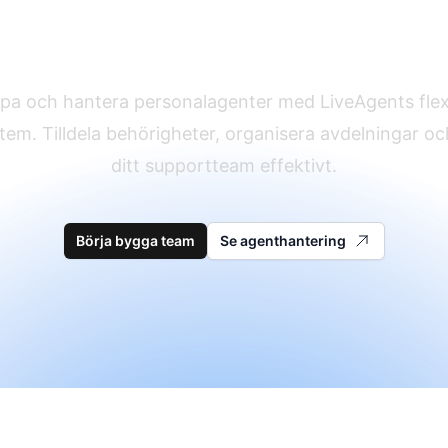
g ditt kundservice
pa och hantera personalagenter med LiveAgents flex
stem. Tilldela behörigheter, organisera avdelningar oc
ditt supportteam effektivt.
Börja bygga team
Se agenthantering