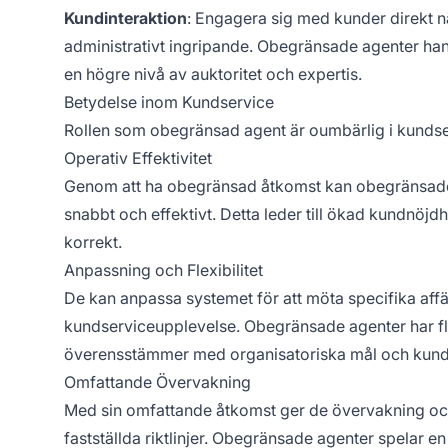
Kundinteraktion
: Engagera sig med kunder direkt när
administrativt ingripande. Obegränsade agenter ha
en högre nivå av auktoritet och expertis.
Betydelse inom Kundservice
Rollen som obegränsad agent är oumbärlig i kundser
Operativ Effektivitet
Genom att ha obegränsad åtkomst kan obegränsade a
snabbt och effektivt. Detta leder till ökad kundnöjd
korrekt.
Anpassning och Flexibilitet
De kan anpassa systemet för att möta specifika affä
kundserviceupplevelse. Obegränsade agenter har fle
överensstämmer med organisatoriska mål och kund
Omfattande Övervakning
Med sin omfattande åtkomst ger de övervakning och
fastställda riktlinjer. Obegränsade agenter spelar en k