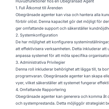
Huvudfunktioner hos en Obegränsad Agent
1. Full Åtkomst till Ärenden
Obegränsade agenter kan visa och hantera alla kundär
förblir olöst. Denna kapacitet gör det möjligt för de
ger omfattande support och säkerställer kundnöjdh
2. Systemkonfiguration
De har möjlighet att konfigurera systeminställningar,
att effektivisera verksamheten. Detta inkluderar att 
anpassa systemet för att möta specifika organisato
3. Administrativa Privilegier
Denna roll inkluderar behörighet att lägga till, ta 
programvaran. Obegränsade agenter kan skapa eller
vyer, vilket säkerställer att systemet fungerar effek
4. Omfattande Rapportering
Obegränsade agenter kan generera och komma åt det
och systemprestanda. Detta möjliggör strategiskt be