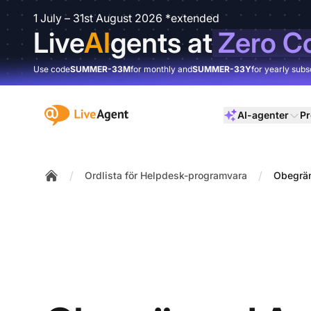
1 July – 31st August 2026 *extended
Live
AI
gents at
Zero C
Use code
SUMMER-33M
for monthly and
SUMMER-33Y
for yearly subs
:site.title
AI-agenter
Pr
/
/
Ordlista för Helpdesk-programvara
Obegrä
Home