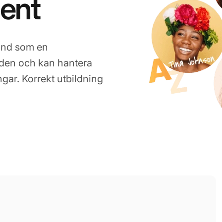
ent
änd som en
renden och kan hantera
gar. Korrekt utbildning