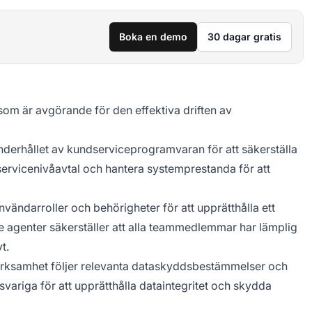
Boka en demo
30 dagar gratis
om är avgörande för den effektiva driften av
nderhållet av kundserviceprogramvaran för att säkerställa
a servicenivåavtal och hantera systemprestanda för att
användarroller och behörigheter för att upprätthålla ett
 agenter säkerställer att alla teammedlemmar har lämplig
t.
l verksamhet följer relevanta dataskyddsbestämmelser och
ariga för att upprätthålla dataintegritet och skydda