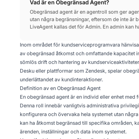
Vad är en Obegränsad Agent?
Obegränsad agent är en agentroll som ger agenter
utan några begränsningar, eftersom de inte är be
LiveAgent kallas det för Admin. En admin kan ha
Inom området för kundserviceprogramvara hänvisar 
av obegränsad åtkomst och omfattande kapacitet ino
sömlös drift och hantering av kundserviceaktivitet
Desku eller plattformar som Zendesk, spelar obegrä
underlättandet av kundinteraktioner.
Definition av en Obegränsad Agent
En obegränsad agent är en individ eller enhet med fu
Denna roll innebär vanligtvis administrativa privilegie
konfigurera och övervaka hela systemet utan några 
kan ha åtkomst begränsad till specifika områden, 
ärenden, inställningar och data inom systemet.