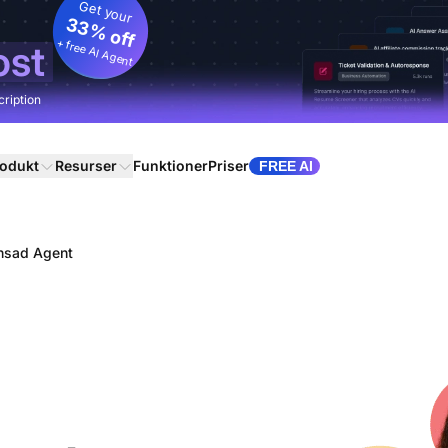
Get your
33% off
+ free AI Agent
ost
cription
odukt
Resurser
Funktioner
Priser
FREE AI
nsad Agent