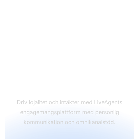
Öka
kundengagemanget
över kanaler
Driv lojalitet och intäkter med LiveAgents
engagemangsplattform med personlig
kommunikation och omnikanalstöd.