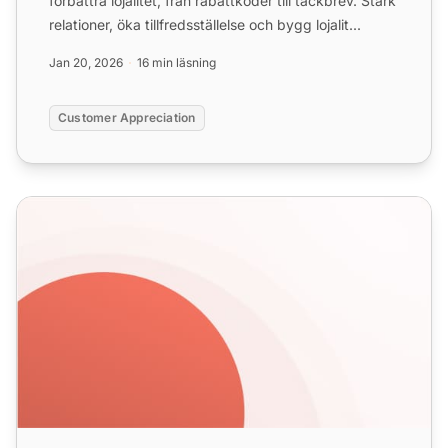
förbättra lojalitet, från rabattkoder till tackbrev. Stärk
relationer, öka tillfredsställelse och bygg lojalit...
Jan 20, 2026
16 min läsning
Customer Appreciation
Vad är kundnöjdhet: definition + bästa praxis