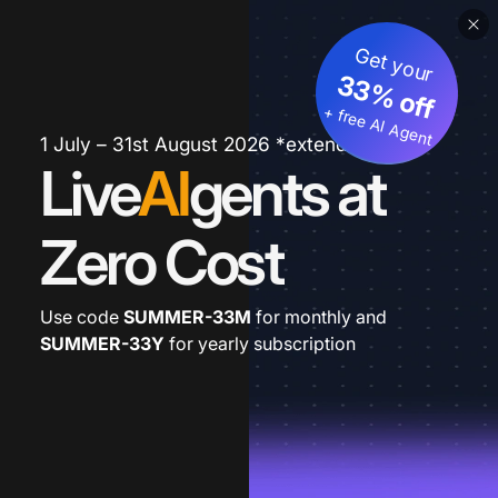
Get your
33% off
+ free AI Agent
1 July – 31st August 2026 *extended
Live
AI
gents at
Zero Cost
Use code
SUMMER-33M
for monthly and
SUMMER-33Y
for yearly subscription