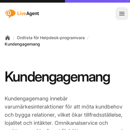
:site.title
Öpp
/
/
Ordlista för Helpdesk-programvara
Home
Kundengagemang
Kundengagemang
Kundengagemang innebär
varumärkesinteraktioner för att möta kundbehov
och bygga relationer, vilket ökar tillfredsställelse,
lojalitet och intäkter. Omnikanalservice och