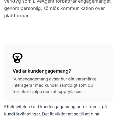
verktyg som LiveAgent förbättrar engagemanget
genom personlig, sömlös kommunikation över
plattformar.
Vad är kundengagemang?
Kundengagemang avser hur ditt varumärke
interagerar med kunder samtidigt som du
försöker hjälpa dem att uppfylla sin
kundlivscykel. Det leder till en koppling som
blir grunden för att forma och upprätthålla
Effektiviteten i ditt kundengagemang beror främst på
kundrelationer.
kundförväntningar. Det är viktigt att se till att dina