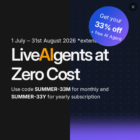
Get your
33% off
+ free AI Agent
1 July – 31st August 2026 *extended
Live
AI
gents at
Zero Cost
Use code
SUMMER-33M
for monthly and
SUMMER-33Y
for yearly subscription