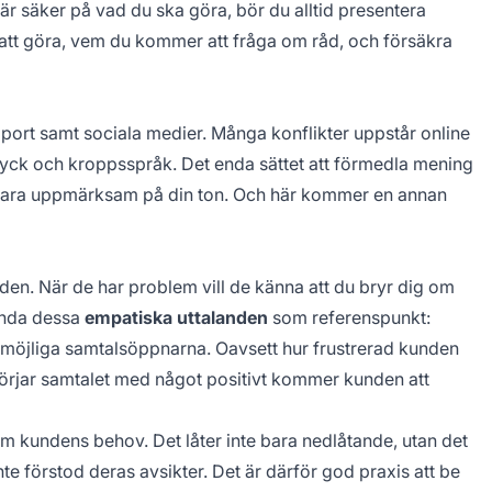
är säker på vad du ska göra, bör du alltid presentera
att göra, vem du kommer att fråga om råd, och försäkra
support samt sociala medier. Många konflikter uppstår online
tryck och kroppsspråk. Det enda sättet att förmedla mening
t vara uppmärksam på din ton. Och här kommer en annan
en. När de har problem vill de känna att du bryr dig om
vända dessa
empatiska uttalanden
som referenspunkt:
 möjliga samtalsöppnarna. Oavsett hur frustrerad kunden
 börjar samtalet med något positivt kommer kunden att
t om kundens behov. Det låter inte bara nedlåtande, utan det
nte förstod deras avsikter. Det är därför god praxis att be