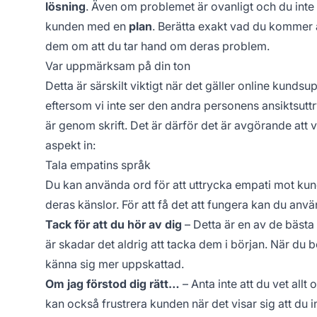
lösning
. Även om problemet är ovanligt och du inte 
kunden med en
plan
. Berätta exakt vad du kommer 
dem om att du tar hand om deras problem.
Var uppmärksam på din ton
Detta är särskilt viktigt när det gäller online kund
eftersom vi inte ser den andra personens ansiktsut
är genom skrift. Det är därför det är avgörande at
aspekt in:
Tala empatins språk
Du kan använda ord för att uttrycka empati mot kund
deras känslor. För att få det att fungera kan du an
Tack för att du hör av dig
– Detta är en av de bästa
är skadar det aldrig att tacka dem i början. När du
känna sig mer uppskattad.
Om jag förstod dig rätt…
– Anta inte att du vet all
kan också frustrera kunden när det visar sig att du i