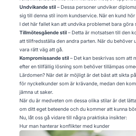
Undvikande stil
– Dessa personer undviker diplomati
sig till denna stil inom kundservice. När en kund hö
I det här fallet kan att undvika problemet bara göra 
Tillmötesgående stil
– Detta är motsatsen till den k
att tillfredsställa den andra parten. När du behöver
vara rätt väg att gå.
Kompromissande stil
– Det kan beskrivas som att m
efter en tillfällig lösning som behöver tillämpas ome
Lärdomen? När det är möjligt är det bäst att sikta p
för nyckelkunder som är krävande, medan den kom
jämna ut saker.
När du är medveten om dessa olika stilar är det lätt
om ditt eget beteende och du kommer att kunna bör
Nu, låt oss gå vidare till några praktiska insikter:
Hur man hanterar konflikter med kunder