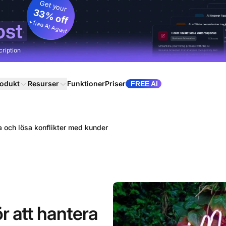
Get your
33% off
+ free AI Agent
ost
cription
odukt
Resurser
Funktioner
Priser
FREE AI
ra och lösa konflikter med kunder
ör att hantera