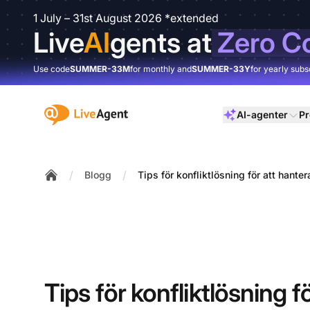
1 July – 31st August 2026 *extended
Live
AI
gents at
Zero C
Use code
SUMMER-33M
for monthly and
SUMMER-33Y
for yearly subs
:site.title
AI-agenter
Pr
/
/
Blogg
Tips för konfliktlösning för att hante
Home
Tips för konfliktlösning f