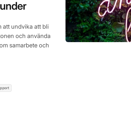
kunder
att undvika att bli
 tonen och använda
 som samarbete och
26
pport