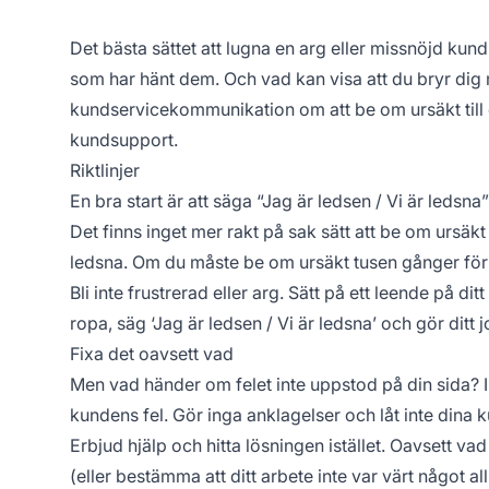
Det bästa sättet att lugna en arg eller missnöjd ku
som har hänt dem. Och vad kan visa att du bryr dig me
kundservicekommunikation om att be om ursäkt till
kundsupport.
Riktlinjer
En bra start är att säga “Jag är ledsen / Vi är ledsna”
Det finns inget mer rakt på sak sätt att be om ursäkt t
ledsna. Om du måste be om ursäkt tusen gånger för
Bli inte frustrerad eller arg. Sätt på ett leende på d
ropa, säg ‘Jag är ledsen / Vi är ledsna’ och gör ditt 
Fixa det oavsett vad
Men vad händer om felet inte uppstod på din sida? I
kundens fel. Gör inga anklagelser och låt inte dina 
Erbjud hjälp och hitta lösningen istället. Oavsett v
(eller bestämma att ditt arbete inte var värt något all