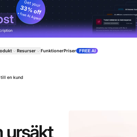
Get your
33% off
+ free AI Agent
ost
cription
odukt
Resurser
Funktioner
Priser
FREE AI
till en kund
 ursäkt