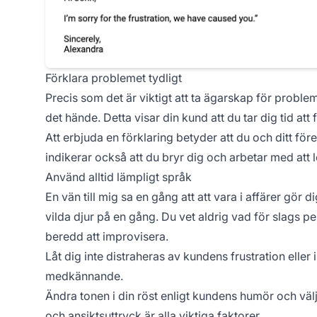
Förklara problemet tydligt
Precis som det är viktigt att ta ägarskap för problem
det hände. Detta visar din kund att du tar dig tid at
Att erbjuda en förklaring betyder att du och ditt föret
indikerar också att du bryr dig och arbetar med att 
Använd alltid lämpligt språk
En vän till mig sa en gång att att vara i affärer gör 
vilda djur på en gång. Du vet aldrig vad för slags p
beredd att improvisera.
Låt dig inte distraheras av kundens frustration eller
medkännande.
Ändra tonen i din röst enligt kundens humör och väl
och ansiktsuttryck är alla viktiga faktorer.