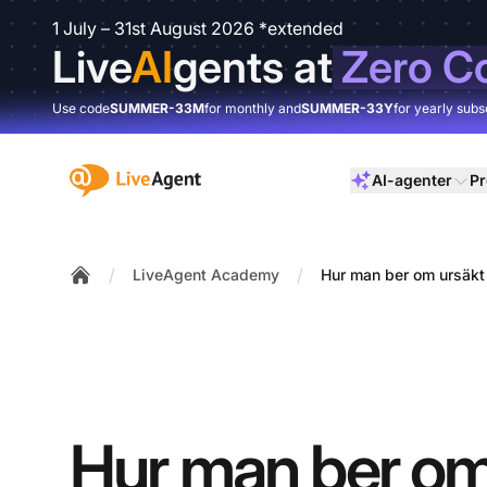
1 July – 31st August 2026 *extended
Live
AI
gents at
Zero C
Use code
SUMMER-33M
for monthly and
SUMMER-33Y
for yearly subs
:site.title
AI-agenter
Pr
/
/
LiveAgent Academy
Hur man ber om ursäkt 
Home
Hur man ber om