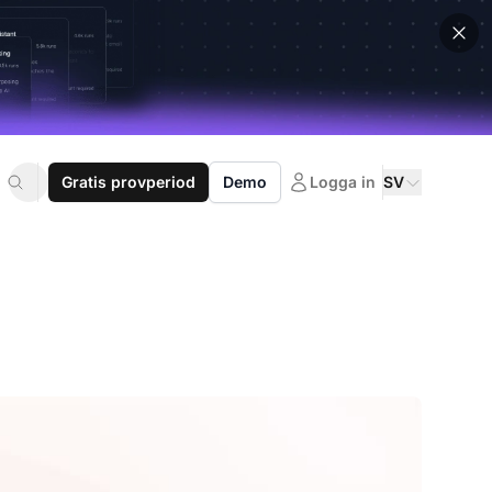
Gratis provperiod
Demo
Logga in
SV