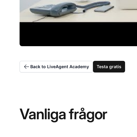
Back to LiveAgent Academy
Testa gratis
Vanliga frågor