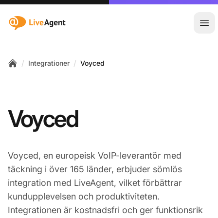
:site.title
Öpp
/
/
Integrationer
Voyced
Home
Voyced
Voyced, en europeisk VoIP-leverantör med
täckning i över 165 länder, erbjuder sömlös
integration med LiveAgent, vilket förbättrar
kundupplevelsen och produktiviteten.
Integrationen är kostnadsfri och ger funktionsrik