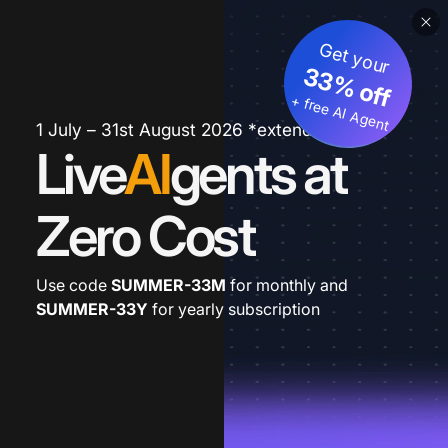
Get your
33% off
+ free AI Agent
1 July – 31st August 2026 *extended
Live
AI
gents at
Zero Cost
Use code
SUMMER-33M
for monthly and
SUMMER-33Y
for yearly subscription