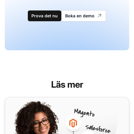
Prova det nu
Boka en demo
Läs mer
Vohippo