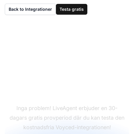
Back to Integrationer
Testa gratis
Har du inte LiveAgent
ännu?
Inga problem! LiveAgent erbjuder en 30-
dagars gratis provperiod där du kan testa den
kostnadsfria Voyced-integrationen!