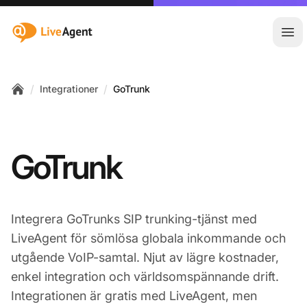
:site.title
Öpp
/
/
Integrationer
GoTrunk
Home
GoTrunk
Integrera GoTrunks SIP trunking-tjänst med
LiveAgent för sömlösa globala inkommande och
utgående VoIP-samtal. Njut av lägre kostnader,
enkel integration och världsomspännande drift.
Integrationen är gratis med LiveAgent, men