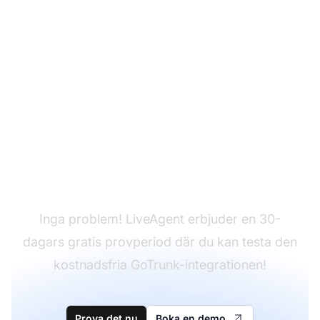
Har du inte LiveAgent
ännu?
Inga problem! LiveAgent erbjuder en 30-
dagars gratis provperiod där du kan testa den
kostnadsfria GoTrunk-integrationen!
Prova det nu
Boka en demo