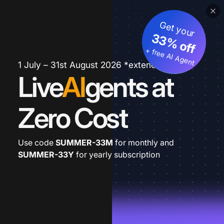
Get your
33% off
+ free AI Agent
1 July – 31st August 2026 *extended
Live
AI
gents at
Zero Cost
Use code
SUMMER-33M
for monthly and
SUMMER-33Y
for yearly subscription