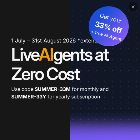
Get your
33% off
+ free AI Agent
1 July – 31st August 2026 *extended
Live
AI
gents at
Zero Cost
Use code
SUMMER-33M
for monthly and
SUMMER-33Y
for yearly subscription