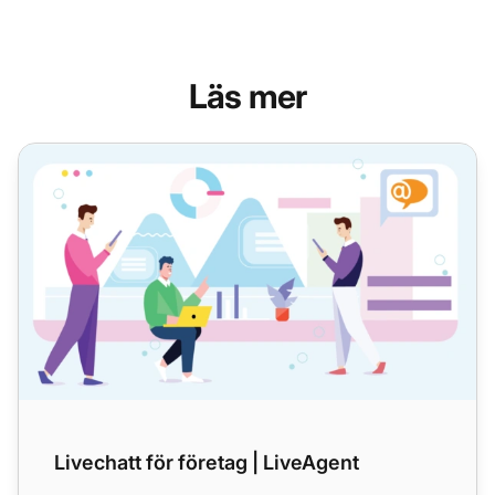
Läs mer
Livechatt för företag | LiveAgent
Livechatt för företag | LiveAgent
Ko