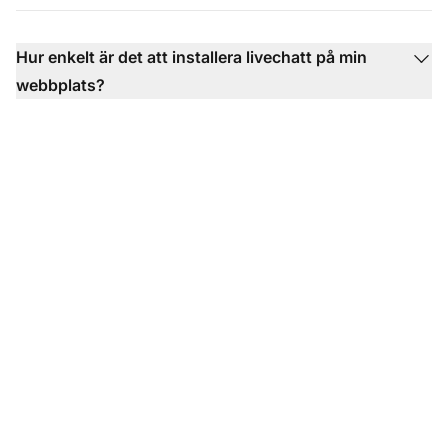
Hur enkelt är det att installera livechatt på min
webbplats?
Redo att transformera
din EDU & NGO