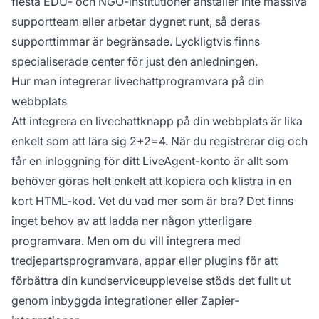
flesta EDU- och NGO-institutioner anställer inte massiva
supportteam eller arbetar dygnet runt, så deras
supporttimmar är begränsade. Lyckligtvis finns
specialiserade center för just den anledningen.
Hur man integrerar livechattprogramvara på din
webbplats
Att integrera en livechattknapp på din webbplats är lika
enkelt som att lära sig 2+2=4. När du registrerar dig och
får en inloggning för ditt LiveAgent-konto är allt som
behöver göras helt enkelt att kopiera och klistra in en
kort HTML-kod. Vet du vad mer som är bra? Det finns
inget behov av att ladda ner någon ytterligare
programvara. Men om du vill integrera med
tredjepartsprogramvara, appar eller plugins för att
förbättra din kundserviceupplevelse stöds det fullt ut
genom inbyggda integrationer eller Zapier-