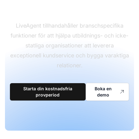
kundsupport?
LiveAgent tillhandahåller branschspecifika
funktioner för att hjälpa utbildnings- och icke-
statliga organisationer att leverera
exceptionell kundservice och bygga varaktiga
relationer.
Starta din kostnadsfria
Boka en
provperiod
demo