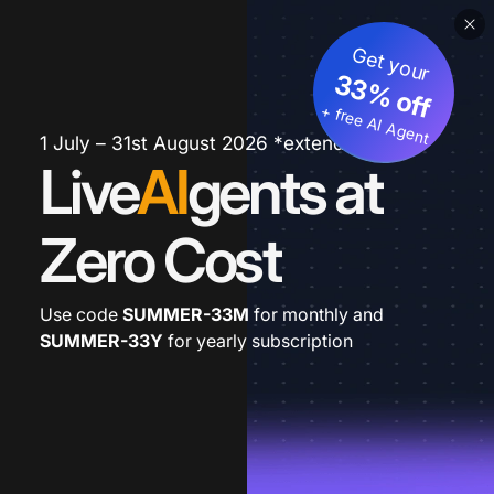
Get your
33% off
+ free AI Agent
1 July – 31st August 2026 *extended
Live
AI
gents at
Zero Cost
Use code
SUMMER-33M
for monthly and
SUMMER-33Y
for yearly subscription