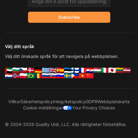
Subscribe
Välj ditt språk
Välj ditt önskade språk för att navigera på webbplatsen.
Villkor
Säkerhetspolicy
Integritetspolicy
GDPR
Webbplatskarta
Cookie-inställningar
Your Privacy Choices
© 2004-2026 Quality Unit, LLC. Alla rättigheter förbehållna.
Ko