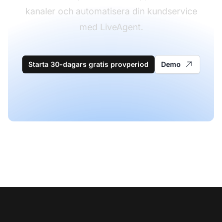
kanaler och automatisera din kundservice
med LiveAgent.
Starta 30-dagars gratis provperiod
Demo