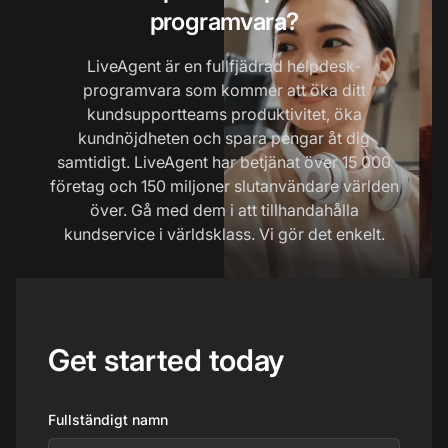
programvara?
LiveAgent är en fullfjädrad helpdesk-
programvara som kommer att öka ditt
kundsupportteams produktivitet, öka
kundnöjdheten och spara pengar åt dig
samtidigt. LiveAgent har betjänat över 15 000
företag och 150 miljoner slutanvändare världen
över. Gå med dem i att tillhandahålla
kundservice i världsklass. Vi gör det enkelt.
Get started today
Fullständigt namn