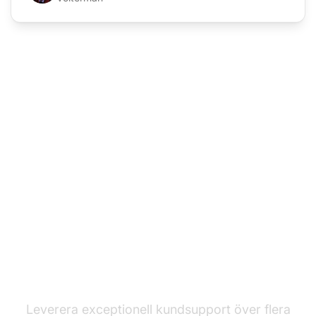
Ledaren inom
kundtjänstprogramvara
Leverera exceptionell kundsupport över flera