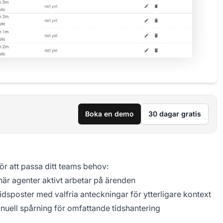
Boka en demo
30 dagar gratis
för att passa ditt teams behov:
när agenter aktivt arbetar på ärenden
idsposter med valfria anteckningar för ytterligare kontext
uell spårning för omfattande tidshantering