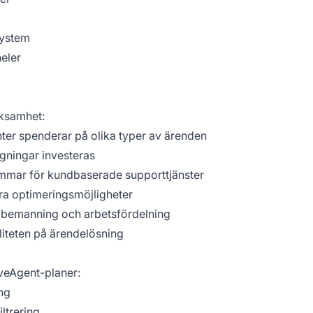
system
eler
rksamhet:
nter spenderar på olika typer av ärenden
ngningar investeras
immar för kundbaserade supporttjänster
iera optimeringsmöjligheter
 bemanning och arbetsfördelning
liteten på ärendelösning
iveAgent-planer:
ng
ltrering