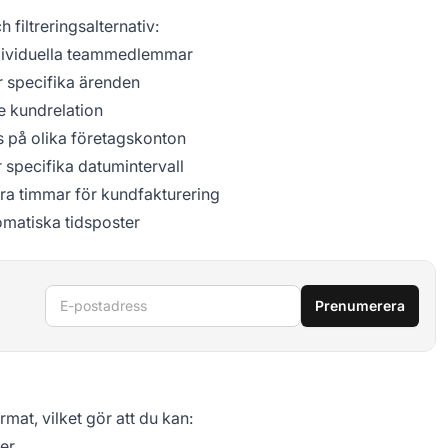
filtreringsalternativ:
ndividuella teammedlemmar
r specifika ärenden
je kundrelation
 på olika företagskonton
r specifika datumintervall
ra timmar för kundfakturering
omatiska tidsposter
E-postadress
Prenumerera
rmat, vilket gör att du kan:
er