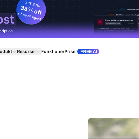
Get your
33% off
+ free AI Agent
ost
cription
odukt
Resurser
Funktioner
Priser
FREE AI