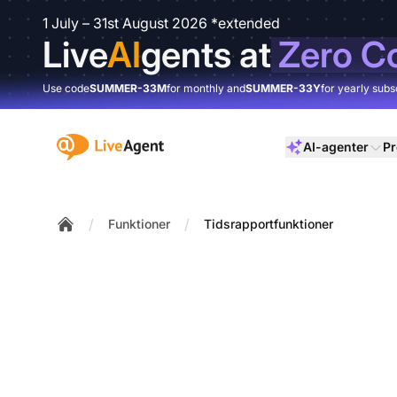
1 July – 31st August 2026 *extended
Live
AI
gents at
Zero C
Use code
SUMMER-33M
for monthly and
SUMMER-33Y
for yearly subs
:site.title
AI-agenter
Pr
/
/
Funktioner
Tidsrapportfunktioner
Home