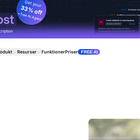
Get your
33% off
+ free AI Agent
ost
cription
odukt
Resurser
Funktioner
Priser
FREE AI