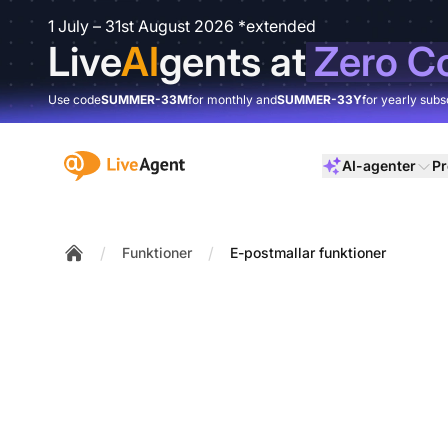
1 July – 31st August 2026 *extended
Live
AI
gents at
Zero C
Use code
SUMMER-33M
for monthly and
SUMMER-33Y
for yearly subs
:site.title
AI-agenter
Pr
/
/
Funktioner
E-postmallar funktioner
Home