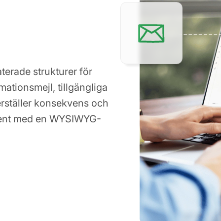
erade strukturer för
ationsmejl, tillgängliga
kerställer konsekvens och
gent med en WYSIWYG-