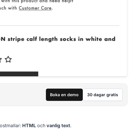
Boka en demo
30 dagar gratis
postmallar:
HTML
och
vanlig text
.