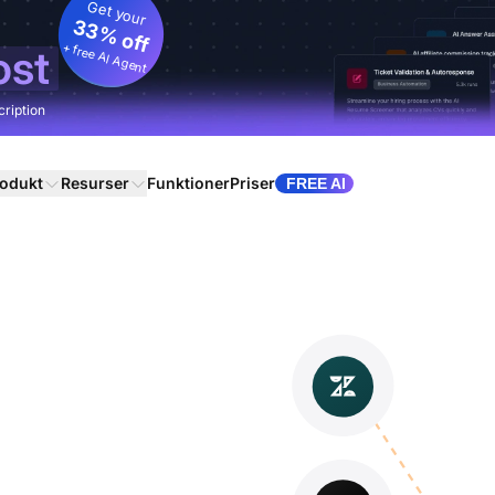
Get your
33% off
+ free AI Agent
ost
cription
odukt
Resurser
Funktioner
Priser
FREE AI