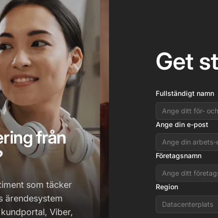
Get s
Fullständigt namn
Ange din e-post
ring från
?
Företagsnamn
sortiment som täcker
Region
nts ärendesystem
Datacenterplats
 kundportal, Viber,