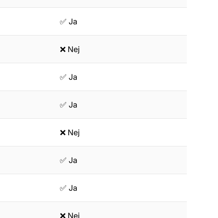
✅ Ja
❌ Nej
✅ Ja
✅ Ja
❌ Nej
✅ Ja
✅ Ja
❌ Nej