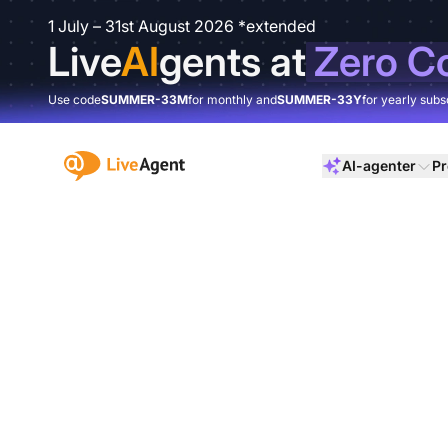
1 July – 31st August 2026 *extended
Live
AI
gents at
Zero C
Use code
SUMMER-33M
for monthly and
SUMMER-33Y
for yearly subs
:site.title
AI-agenter
Pr