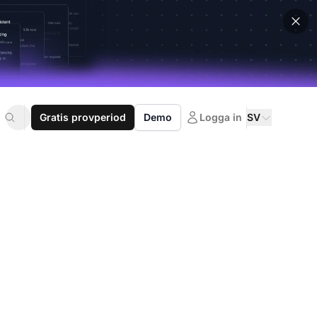
Gratis provperiod
Demo
Logga in
SV