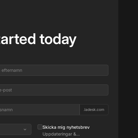
tarted today
.ladesk.com
Skicka mig nyhetsbrev
Uppdateringar &