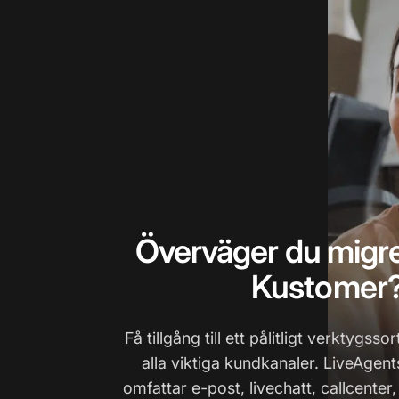
Överväger du migre
Kustomer
Få tillgång till ett pålitligt verktygs
alla viktiga kundkanaler. LiveAge
omfattar e-post, livechatt, callcenter,