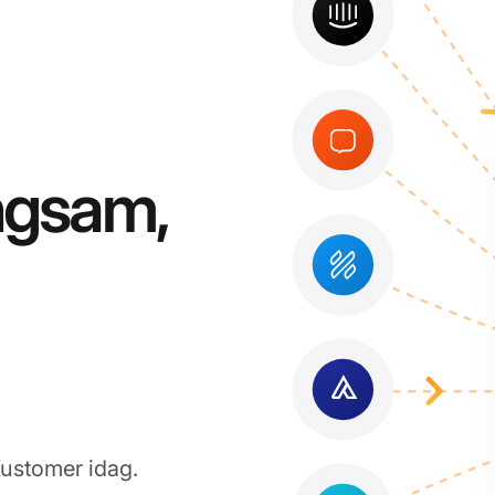
ångsam,
Kustomer idag.