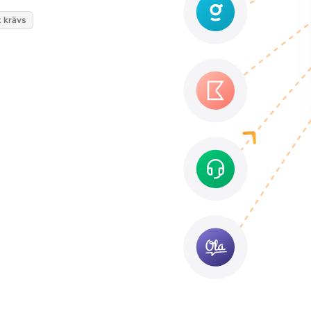
t krävs