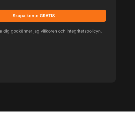
kampanjerbjudanden
Skapa konto GRATIS
ra dig godkänner jag
villkoren
och
integritetspolicyn
.