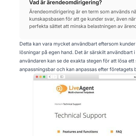
Vad är ärendeomdirigering?
Ärendeomdirigering är en term som används när
kunskapsbasen för att ge kunder svar, även när
perfekta sättet att minska belastningen av ären
sektion eller i någon annan kategori som företa
Detta kan vara mycket användbart eftersom kunder o
lösningar på egen hand. Det är särskilt användbart
användaren kan se de exakta stegen för att lösa et
anpassningsbar och kan anpassas efter företagets 