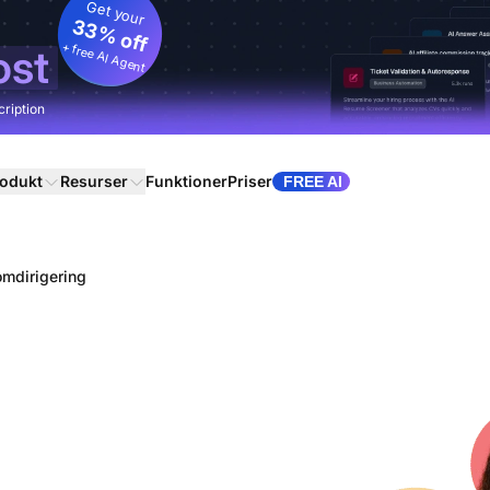
Get your
33% off
+ free AI Agent
ost
cription
odukt
Resurser
Funktioner
Priser
FREE AI
mdirigering