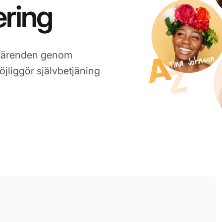
ring
rtärenden genom
jliggör självbetjäning