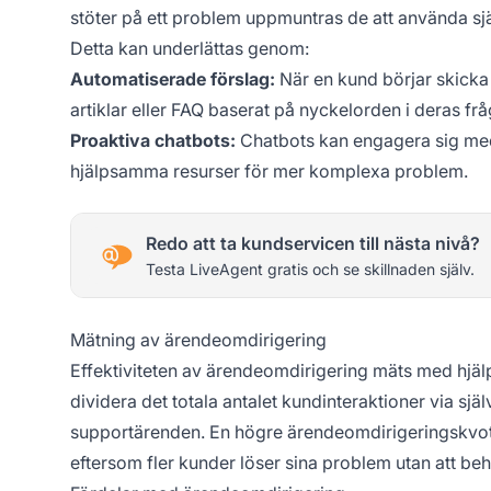
stöter på ett problem uppmuntras de att använda sj
Detta kan underlättas genom:
Automatiserade förslag:
När en kund börjar skicka 
artiklar eller FAQ baserat på nyckelorden i deras frå
Proaktiva chatbots:
Chatbots kan engagera sig med
hjälpsamma resurser för mer komplexa problem.
Redo att ta kundservicen till nästa nivå?
Testa LiveAgent gratis och se skillnaden själv.
Mätning av ärendeomdirigering
Effektiviteten av ärendeomdirigering mäts med hjä
dividera det totala antalet kundinteraktioner via sjä
supportärenden. En högre ärendeomdirigeringskvot i
eftersom fler kunder löser sina problem utan att be