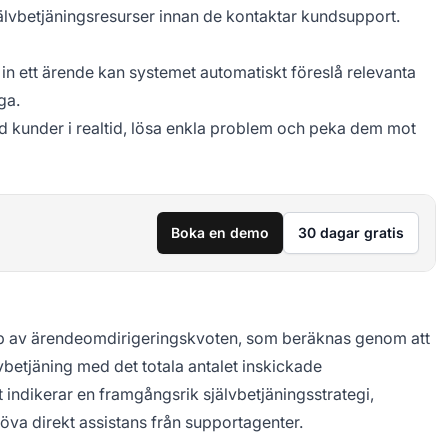
älvbetjäningsresurser innan de kontaktar kundsupport.
in ett ärende kan systemet automatiskt föreslå relevanta
ga.
 kunder i realtid, lösa enkla problem och peka dem mot
Boka en demo
30 dagar gratis
lp av ärendeomdirigeringskvoten, som beräknas genom att
lvbetjäning med det totala antalet inskickade
ndikerar en framgångsrik självbetjäningsstrategi,
höva direkt assistans från supportagenter.