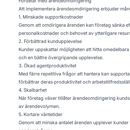
Fördelar med ärendeomdirigering
Att implementera ärendeomdirigering erbjuder mång
1. Minskade supportkostnader
Genom att omdirigera ärenden kan företag sänka ef
personalkostnader och behovet av ytterligare resur
2. Förbättrad kundupplevelse
Kunder uppskattar möjligheten att hitta omedelbara sva
och en bättre övergripande upplevelse.
3. Ökad agentproduktivitet
Med färre repetitiva frågor att hantera kan suppor
förbättrar deras produktivitet och arbetstillfredsstäl
4. Skalbarhet
När företag växer tillåter ärendeomdirigering kund
av ärendevolymen.
5. Kortare väntetider
Genom att minska antalet ärenden upplever kunder ko