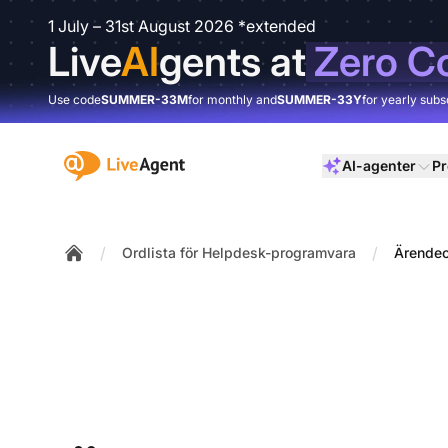
1 July – 31st August 2026 *extended
Live
AI
gents at
Zero C
Use code
SUMMER-33M
for monthly and
SUMMER-33Y
for yearly subs
:site.title
AI-agenter
Pr
/
/
Ordlista för Helpdesk-programvara
Ärendeo
Home