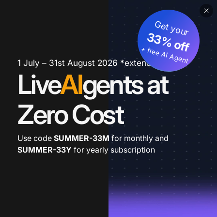
Get your
33% off
+ free AI Agent
1 July – 31st August 2026 *extended
Live
AI
gents at
Zero Cost
Use code
SUMMER-33M
for monthly and
SUMMER-33Y
for yearly subscription