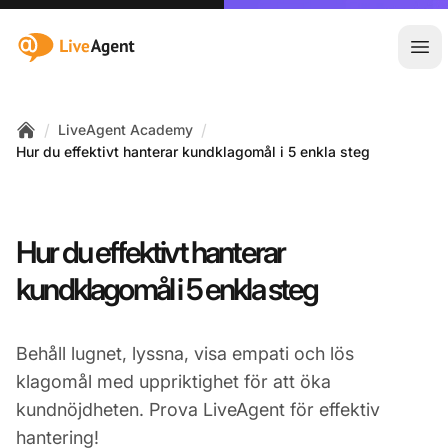
:site.title
Öpp
/
/
LiveAgent Academy
Home
Hur du effektivt hanterar kundklagomål i 5 enkla steg
Hur du effektivt hanterar
kundklagomål i 5 enkla steg
Behåll lugnet, lyssna, visa empati och lös
klagomål med uppriktighet för att öka
kundnöjdheten. Prova LiveAgent för effektiv
hantering!